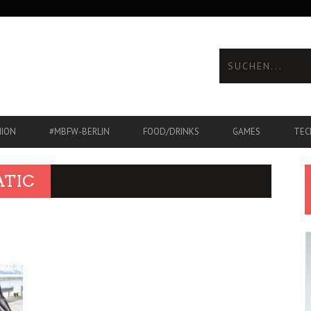
HION
#MBFW-BERLIN
FOOD/DRINKS
GAMES
TEC
ATIC