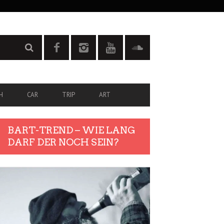
H
CAR
TRIP
ART
BART-TREND – WIE LANG
DARF DER NOCH SEIN?