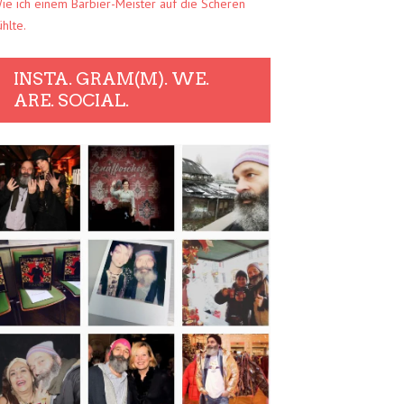
ie ich einem Barbier-Meister auf die Scheren
ühlte.
INSTA. GRAM(M). WE.
ARE. SOCIAL.