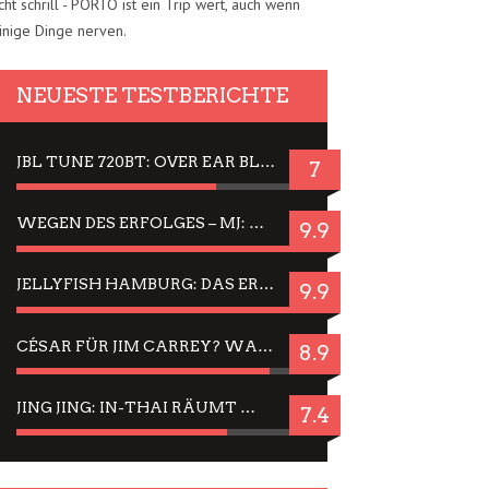
cht schrill - PORTO ist ein Trip wert, auch wenn
inige Dinge nerven.
NEUESTE TESTBERICHTE
JBL TUNE 720BT: OVER EAR BLUETOOTH KOPFHÖRER UM DIE 50,-€ IM DAUER-TEST
7
WEGEN DES ERFOLGES – MJ: MICHAEL JACKSON MUSICAL IN EINER MATINEE SEHEN
9.9
JELLYFISH HAMBURG: DAS ERFOLGREICHE SOMMER-MENÜ 2025 IN GEFÜHLEN UND BILDERN
9.9
CÉSAR FÜR JIM CARREY? WARUM DAS EINER DER NERVIGSTEN ACTORS IST UND BLEIBT
8.9
JING JING: IN-THAI RÄUMT WIEDER TITEL AB – EIN ZWEI-STUNDEN-ERLEBNISBERICHT
7.4