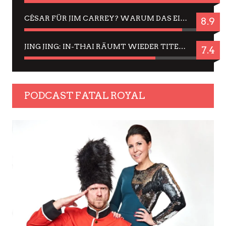
CÉSAR FÜR JIM CARREY? WARUM DAS EINER DER NERVIGSTEN ACTORS IST UND BLEIBT
8.9
JING JING: IN-THAI RÄUMT WIEDER TITEL AB – EIN ZWEI-STUNDEN-ERLEBNISBERICHT
7.4
PODCAST FATAL ROYAL