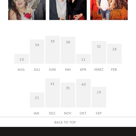
39
38
34
32
28
10
11
AUG.
JULI
JUNI
MAI
APR.
MÄRZ
FEB.
41
40
35
29
21
JAN.
DEZ.
NOV.
OKT.
SEP.
BACK TO TOP