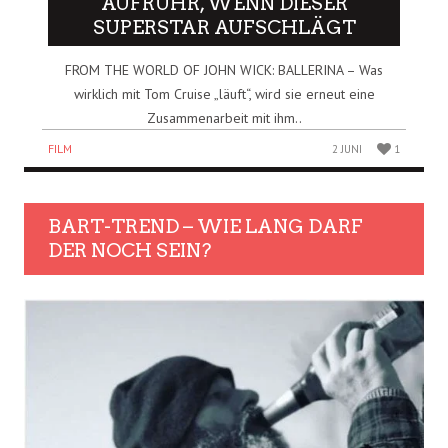
AUFRUHR, WENN DIESER
SUPERSTAR AUFSCHLÄGT
FROM THE WORLD OF JOHN WICK: BALLERINA – Was
wirklich mit Tom Cruise „läuft“, wird sie erneut eine
Zusammenarbeit mit ihm..
FILM
2 JUNI
1
BART-TREND – WIE LANG DARF
DER NOCH SEIN?