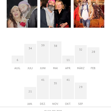
39
38
34
32
28
6
11
AUG.
JULI
JUNI
MAI
APR.
MÄRZ
FEB.
41
41
35
29
21
JAN.
DEZ.
NOV.
OKT.
SEP.