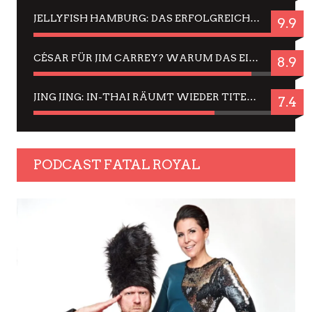
JELLYFISH HAMBURG: DAS ERFOLGREICHE SOMMER-MENÜ 2025 IN GEFÜHLEN UND BILDERN
9.9
CÉSAR FÜR JIM CARREY? WARUM DAS EINER DER NERVIGSTEN ACTORS IST UND BLEIBT
8.9
JING JING: IN-THAI RÄUMT WIEDER TITEL AB – EIN ZWEI-STUNDEN-ERLEBNISBERICHT
7.4
PODCAST FATAL ROYAL