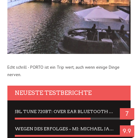
Echt schrill - PORTO ist ein Trip wert, auch wenn einige Dinge
nerven.
NEUESTE TESTBERICHTE
JBL TUNE 720BT: OVER EAR BLUETOOTH KOPFHÖRER UM DIE 50,-€ IM DAUER-TEST
7
WEGEN DES ERFOLGES – MJ: MICHAEL JACKSON MUSICAL IN EINER MATINEE SEHEN
9.9