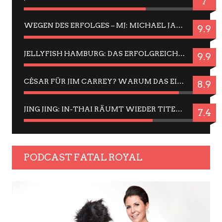
7
WEGEN DES ERFOLGES – MJ: MICHAEL JACKSON MUSICAL IN EINER MATINEE SEHEN
9.9
JELLYFISH HAMBURG: DAS ERFOLGREICHE SOMMER-MENÜ 2025 IN GEFÜHLEN UND BILDERN
9.9
CÉSAR FÜR JIM CARREY? WARUM DAS EINER DER NERVIGSTEN ACTORS IST UND BLEIBT
8.9
JING JING: IN-THAI RÄUMT WIEDER TITEL AB – EIN ZWEI-STUNDEN-ERLEBNISBERICHT
7.4
PODCAST FATAL ROYAL