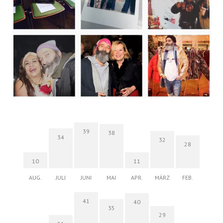
39
38
34
32
28
10
11
AUG.
JULI
JUNI
MAI
APR.
MÄRZ
FEB.
41
40
35
29