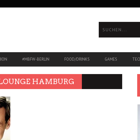
HION
#MBFW-BERLIN
FOOD/DRINKS
GAMES
TEC
 LOUNGE HAMBURG