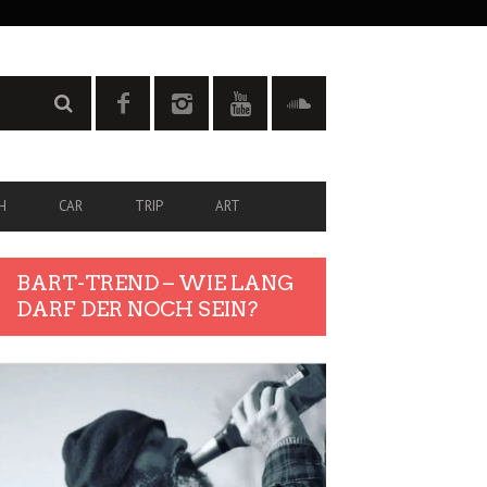
H
CAR
TRIP
ART
BART-TREND – WIE LANG
DARF DER NOCH SEIN?