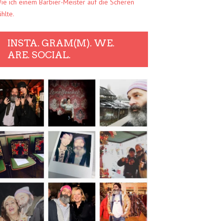
ie ich einem Barbier-Meister auf die Scheren
ühlte.
INSTA. GRAM(M). WE.
ARE. SOCIAL.