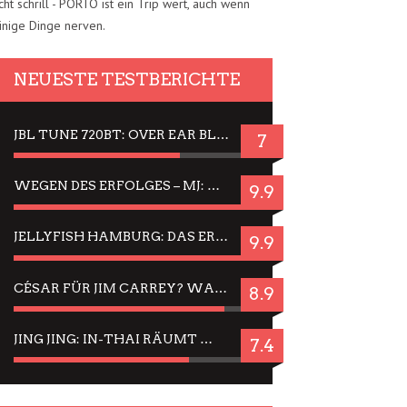
cht schrill - PORTO ist ein Trip wert, auch wenn
inige Dinge nerven.
NEUESTE TESTBERICHTE
JBL TUNE 720BT: OVER EAR BLUETOOTH KOPFHÖRER UM DIE 50,-€ IM DAUER-TEST
7
WEGEN DES ERFOLGES – MJ: MICHAEL JACKSON MUSICAL IN EINER MATINEE SEHEN
9.9
JELLYFISH HAMBURG: DAS ERFOLGREICHE SOMMER-MENÜ 2025 IN GEFÜHLEN UND BILDERN
9.9
CÉSAR FÜR JIM CARREY? WARUM DAS EINER DER NERVIGSTEN ACTORS IST UND BLEIBT
8.9
JING JING: IN-THAI RÄUMT WIEDER TITEL AB – EIN ZWEI-STUNDEN-ERLEBNISBERICHT
7.4