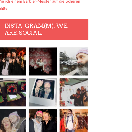
ie ich einem Barbier-Meister auf die Scheren
ühlte.
INSTA. GRAM(M). WE.
ARE. SOCIAL.