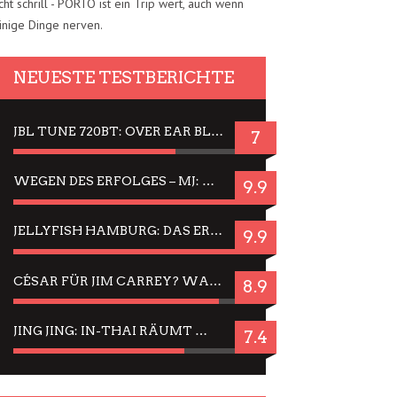
cht schrill - PORTO ist ein Trip wert, auch wenn
inige Dinge nerven.
NEUESTE TESTBERICHTE
JBL TUNE 720BT: OVER EAR BLUETOOTH KOPFHÖRER UM DIE 50,-€ IM DAUER-TEST
7
WEGEN DES ERFOLGES – MJ: MICHAEL JACKSON MUSICAL IN EINER MATINEE SEHEN
9.9
JELLYFISH HAMBURG: DAS ERFOLGREICHE SOMMER-MENÜ 2025 IN GEFÜHLEN UND BILDERN
9.9
CÉSAR FÜR JIM CARREY? WARUM DAS EINER DER NERVIGSTEN ACTORS IST UND BLEIBT
8.9
JING JING: IN-THAI RÄUMT WIEDER TITEL AB – EIN ZWEI-STUNDEN-ERLEBNISBERICHT
7.4