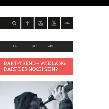
H
CAR
TRIP
ART
BART-TREND – WIE LANG
DARF DER NOCH SEIN?