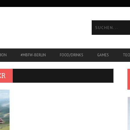
HION
#MBFW-BERLIN
FOOD/DRINKS
GAMES
TEC
ER