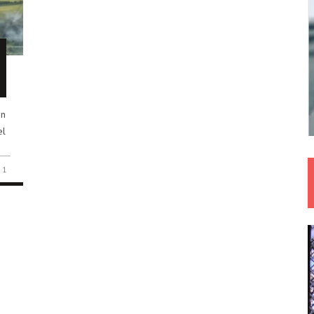
in
el
1