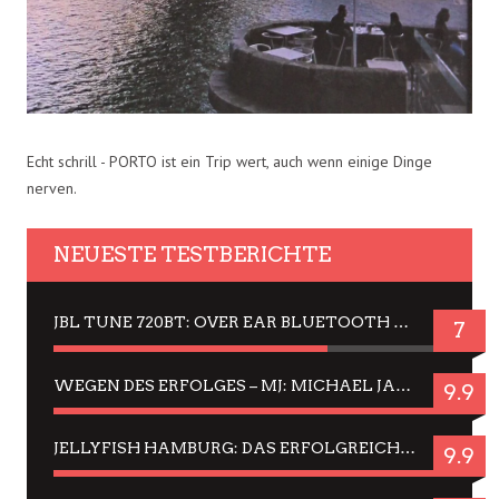
Echt schrill - PORTO ist ein Trip wert, auch wenn einige Dinge
nerven.
NEUESTE TESTBERICHTE
JBL TUNE 720BT: OVER EAR BLUETOOTH KOPFHÖRER UM DIE 50,-€ IM DAUER-TEST
7
WEGEN DES ERFOLGES – MJ: MICHAEL JACKSON MUSICAL IN EINER MATINEE SEHEN
9.9
JELLYFISH HAMBURG: DAS ERFOLGREICHE SOMMER-MENÜ 2025 IN GEFÜHLEN UND BILDERN
9.9