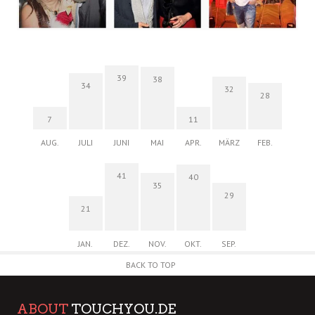
39
38
34
32
28
7
11
AUG.
JULI
JUNI
MAI
APR.
MÄRZ
FEB.
41
40
35
29
21
JAN.
DEZ.
NOV.
OKT.
SEP.
BACK TO TOP
ABOUT
TOUCHYOU.DE