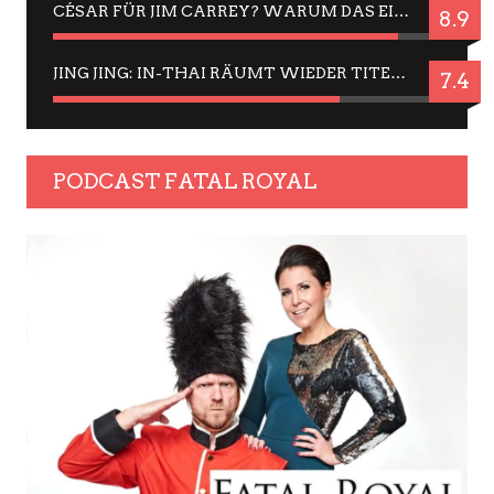
CÉSAR FÜR JIM CARREY? WARUM DAS EINER DER NERVIGSTEN ACTORS IST UND BLEIBT
8.9
JING JING: IN-THAI RÄUMT WIEDER TITEL AB – EIN ZWEI-STUNDEN-ERLEBNISBERICHT
7.4
PODCAST FATAL ROYAL