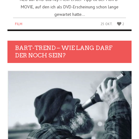
MOVIE, auf den ich als DVD-Erscheinung schon lange
gewartet hatte...
FILM
25 OKT.
2
BART-TREND – WIE LANG DARF
DER NOCH SEIN?