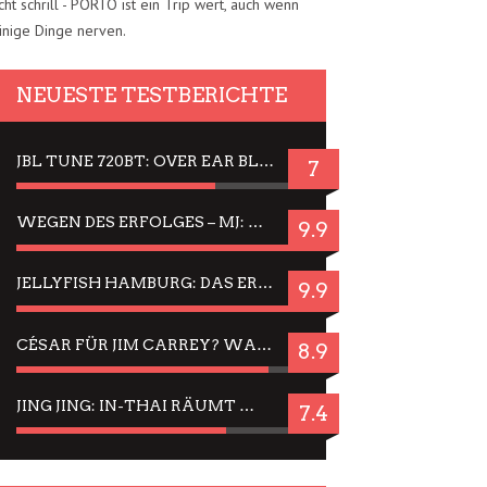
cht schrill - PORTO ist ein Trip wert, auch wenn
inige Dinge nerven.
NEUESTE TESTBERICHTE
JBL TUNE 720BT: OVER EAR BLUETOOTH KOPFHÖRER UM DIE 50,-€ IM DAUER-TEST
7
WEGEN DES ERFOLGES – MJ: MICHAEL JACKSON MUSICAL IN EINER MATINEE SEHEN
9.9
JELLYFISH HAMBURG: DAS ERFOLGREICHE SOMMER-MENÜ 2025 IN GEFÜHLEN UND BILDERN
9.9
CÉSAR FÜR JIM CARREY? WARUM DAS EINER DER NERVIGSTEN ACTORS IST UND BLEIBT
8.9
JING JING: IN-THAI RÄUMT WIEDER TITEL AB – EIN ZWEI-STUNDEN-ERLEBNISBERICHT
7.4