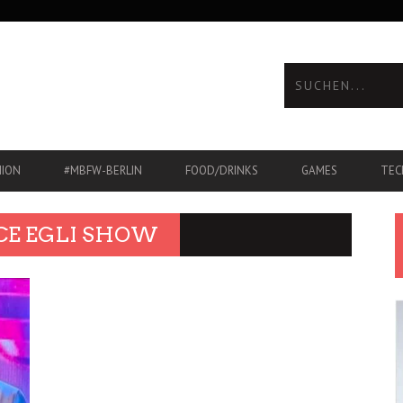
HION
#MBFW-BERLIN
FOOD/DRINKS
GAMES
TEC
CE EGLI SHOW