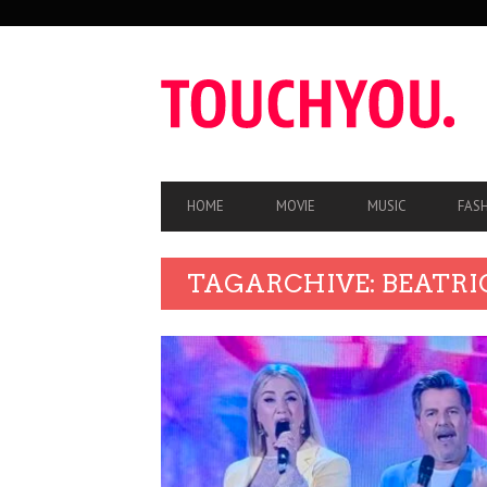
SEKUNDÄRE
NAVIGATION
HAUPT-
HOME
MOVIE
MUSIC
FAS
NAVIGATION
TAGARCHIVE: BEATRI