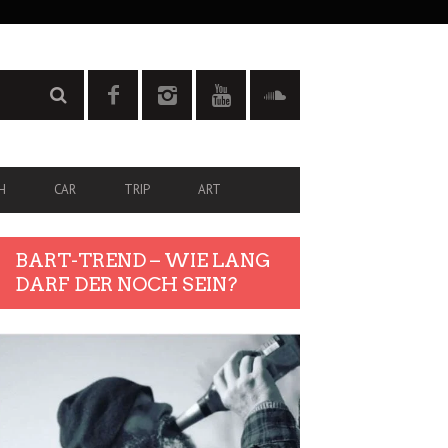
H
CAR
TRIP
ART
BART-TREND – WIE LANG
DARF DER NOCH SEIN?