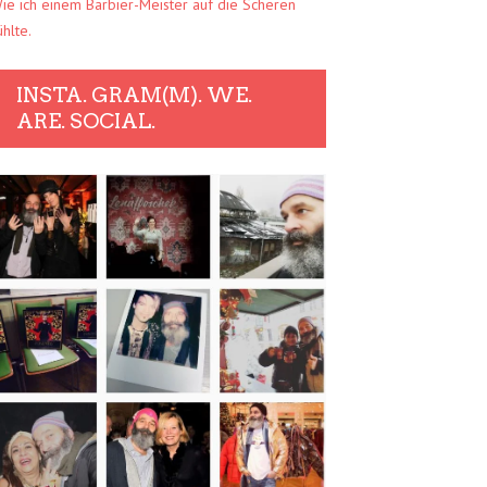
ie ich einem Barbier-Meister auf die Scheren
ühlte.
INSTA. GRAM(M). WE.
ARE. SOCIAL.