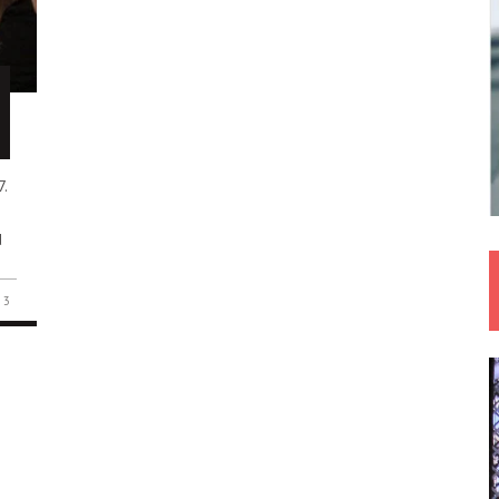
7.
d
3