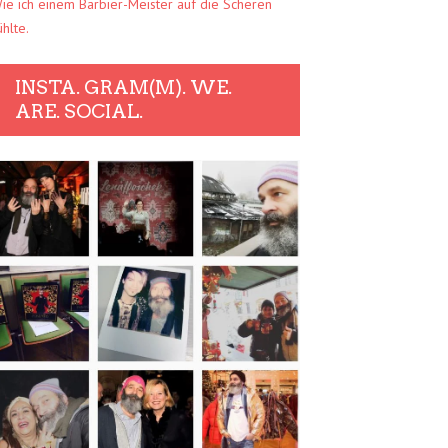
ie ich einem Barbier-Meister auf die Scheren
ühlte.
INSTA. GRAM(M). WE.
ARE. SOCIAL.