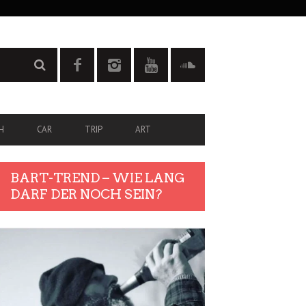
H
CAR
TRIP
ART
BART-TREND – WIE LANG
DARF DER NOCH SEIN?