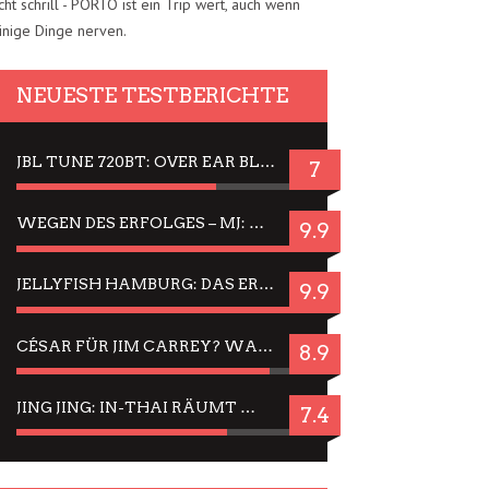
cht schrill - PORTO ist ein Trip wert, auch wenn
inige Dinge nerven.
NEUESTE TESTBERICHTE
JBL TUNE 720BT: OVER EAR BLUETOOTH KOPFHÖRER UM DIE 50,-€ IM DAUER-TEST
7
WEGEN DES ERFOLGES – MJ: MICHAEL JACKSON MUSICAL IN EINER MATINEE SEHEN
9.9
JELLYFISH HAMBURG: DAS ERFOLGREICHE SOMMER-MENÜ 2025 IN GEFÜHLEN UND BILDERN
9.9
CÉSAR FÜR JIM CARREY? WARUM DAS EINER DER NERVIGSTEN ACTORS IST UND BLEIBT
8.9
JING JING: IN-THAI RÄUMT WIEDER TITEL AB – EIN ZWEI-STUNDEN-ERLEBNISBERICHT
7.4