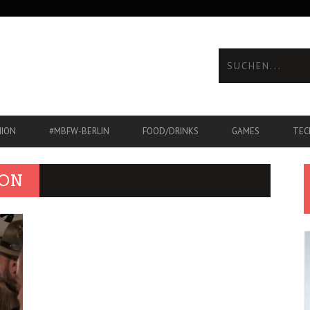
HION
#MBFW-BERLIN
FOOD/DRINKS
GAMES
TEC
MON