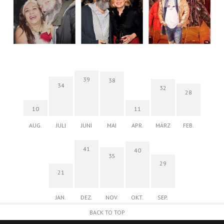
39
38
34
32
28
10
11
AUG.
JULI
JUNI
MAI
APR.
MÄRZ
FEB.
41
40
35
29
21
JAN.
DEZ.
NOV.
OKT.
SEP.
BACK TO TOP