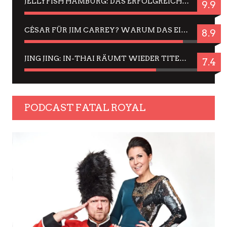
JELLYFISH HAMBURG: DAS ERFOLGREICHE SOMMER-MENÜ 2025 IN GEFÜHLEN UND BILDERN
9.9
CÉSAR FÜR JIM CARREY? WARUM DAS EINER DER NERVIGSTEN ACTORS IST UND BLEIBT
8.9
JING JING: IN-THAI RÄUMT WIEDER TITEL AB – EIN ZWEI-STUNDEN-ERLEBNISBERICHT
7.4
PODCAST FATAL ROYAL