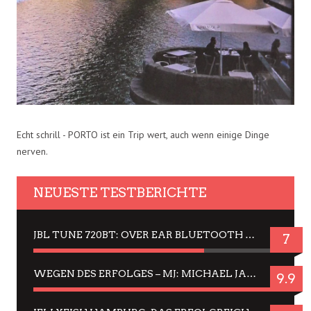
Echt schrill - PORTO ist ein Trip wert, auch wenn einige Dinge
nerven.
NEUESTE TESTBERICHTE
JBL TUNE 720BT: OVER EAR BLUETOOTH KOPFHÖRER UM DIE 50,-€ IM DAUER-TEST
7
WEGEN DES ERFOLGES – MJ: MICHAEL JACKSON MUSICAL IN EINER MATINEE SEHEN
9.9