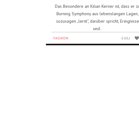
Das Besondere an Kilian Kerner ist, dass er z
Burning Symphony aus lebenslangen Lagen,
sozusagen „lernt“, darüber spricht, Ereigniss
und..
FASHION
6 JULI