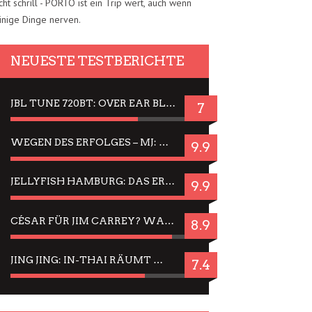
cht schrill - PORTO ist ein Trip wert, auch wenn
inige Dinge nerven.
NEUESTE TESTBERICHTE
JBL TUNE 720BT: OVER EAR BLUETOOTH KOPFHÖRER UM DIE 50,-€ IM DAUER-TEST
7
WEGEN DES ERFOLGES – MJ: MICHAEL JACKSON MUSICAL IN EINER MATINEE SEHEN
9.9
JELLYFISH HAMBURG: DAS ERFOLGREICHE SOMMER-MENÜ 2025 IN GEFÜHLEN UND BILDERN
9.9
CÉSAR FÜR JIM CARREY? WARUM DAS EINER DER NERVIGSTEN ACTORS IST UND BLEIBT
8.9
JING JING: IN-THAI RÄUMT WIEDER TITEL AB – EIN ZWEI-STUNDEN-ERLEBNISBERICHT
7.4