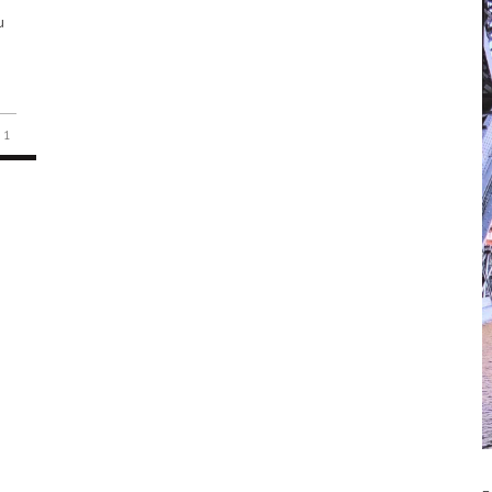
u
e
1