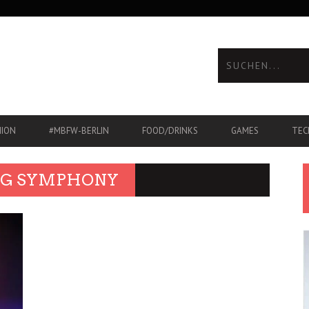
HION
#MBFW-BERLIN
FOOD/DRINKS
GAMES
TEC
NG SYMPHONY