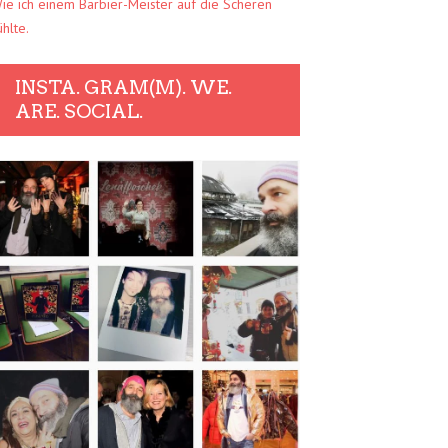
ie ich einem Barbier-Meister auf die Scheren
ühlte.
INSTA. GRAM(M). WE.
ARE. SOCIAL.