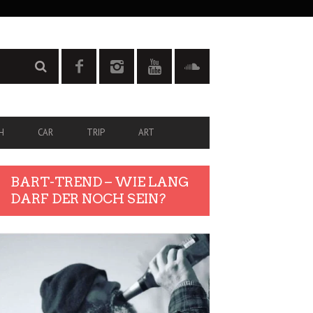
H
CAR
TRIP
ART
BART-TREND – WIE LANG
DARF DER NOCH SEIN?