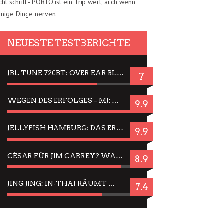
cht schrill - PORTO ist ein Trip wert, auch wenn
inige Dinge nerven.
NEUESTE TESTBERICHTE
JBL TUNE 720BT: OVER EAR BLUETOOTH KOPFHÖRER UM DIE 50,-€ IM DAUER-TEST
7
WEGEN DES ERFOLGES – MJ: MICHAEL JACKSON MUSICAL IN EINER MATINEE SEHEN
9.9
JELLYFISH HAMBURG: DAS ERFOLGREICHE SOMMER-MENÜ 2025 IN GEFÜHLEN UND BILDERN
9.9
CÉSAR FÜR JIM CARREY? WARUM DAS EINER DER NERVIGSTEN ACTORS IST UND BLEIBT
8.9
JING JING: IN-THAI RÄUMT WIEDER TITEL AB – EIN ZWEI-STUNDEN-ERLEBNISBERICHT
7.4