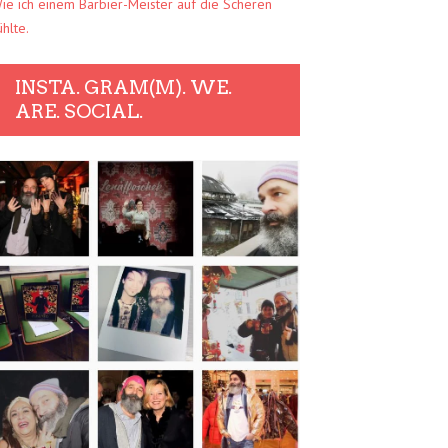
ie ich einem Barbier-Meister auf die Scheren
ühlte.
INSTA. GRAM(M). WE.
ARE. SOCIAL.