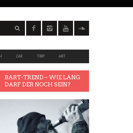
H
CAR
TRIP
ART
BART-TREND – WIE LANG
DARF DER NOCH SEIN?