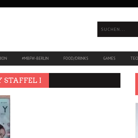
HION
#MBFW-BERLIN
FOOD/DRINKS
GAMES
TEC
 STAFFEL I