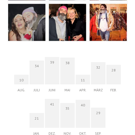
39
38
34
32
28
10
11
AUG.
JULI
JUNI
MAI
APR.
MÄRZ
FEB.
41
40
35
29
21
JAN.
DEZ.
NOV.
OKT.
SEP.