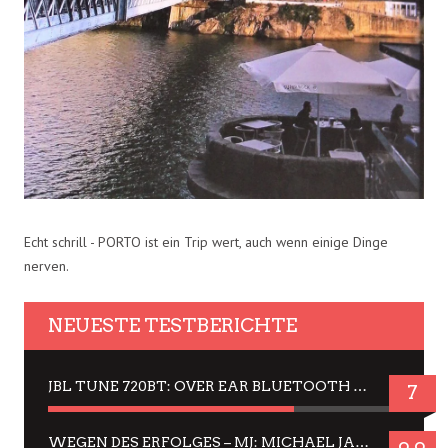
Echt schrill - PORTO ist ein Trip wert, auch wenn einige Dinge
nerven.
NEUESTE TESTBERICHTE
JBL TUNE 720BT: OVER EAR BLUETOOTH KOPFHÖRER UM DIE 50,-€ IM DAUER-TEST
7
WEGEN DES ERFOLGES – MJ: MICHAEL JACKSON MUSICAL IN EINER MATINEE SEHEN