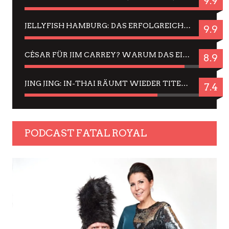
9.9
JELLYFISH HAMBURG: DAS ERFOLGREICHE SOMMER-MENÜ 2025 IN GEFÜHLEN UND BILDERN
9.9
CÉSAR FÜR JIM CARREY? WARUM DAS EINER DER NERVIGSTEN ACTORS IST UND BLEIBT
8.9
JING JING: IN-THAI RÄUMT WIEDER TITEL AB – EIN ZWEI-STUNDEN-ERLEBNISBERICHT
7.4
PODCAST FATAL ROYAL