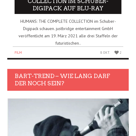
COLLECTION IM SCHUBER-
DIGIPACK AUF BLU-RAY
HUMANS: THE COMPLETE COLLECTION im Schuber-
Digipack schauen. justbridge entertainment GmbH
veröffentlicht am 19. März 2021 alle drei Staffeln der
futuristischen..
FILM
8 OKT.
2
BART-TREND – WIE LANG DARF
DER NOCH SEIN?