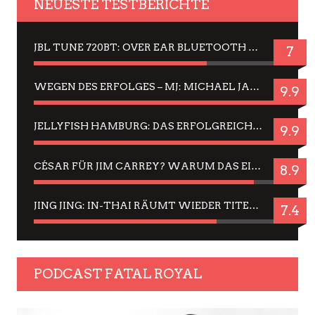
NEUESTE TESTBERICHTE
JBL TUNE 720BT: OVER EAR BLUETOOTH KOPFHÖRER UM DIE 50,-€ IM DAUER-TEST
7
WEGEN DES ERFOLGES – MJ: MICHAEL JACKSON MUSICAL IN EINER MATINEE SEHEN
9.9
JELLYFISH HAMBURG: DAS ERFOLGREICHE SOMMER-MENÜ 2025 IN GEFÜHLEN UND BILDERN
9.9
CÉSAR FÜR JIM CARREY? WARUM DAS EINER DER NERVIGSTEN ACTORS IST UND BLEIBT
8.9
JING JING: IN-THAI RÄUMT WIEDER TITEL AB – EIN ZWEI-STUNDEN-ERLEBNISBERICHT
7.4
PODCAST FATAL ROYAL