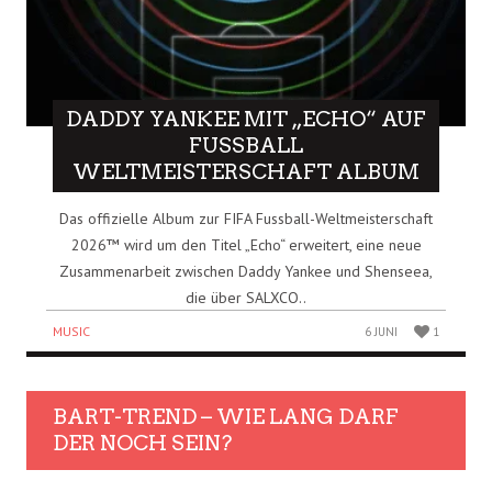
DADDY YANKEE MIT „ECHO“ AUF
FUSSBALL W
ELTMEISTERSCHAFT ALBUM
Das offizielle Album zur FIFA Fussball-Weltmeisterschaft
2026™ wird um den Titel „Echo“ erweitert, eine neue
Zusammenarbeit zwischen Daddy Yankee und Shenseea,
die über SALXCO..
MUSIC
6 JUNI
1
BART-TREND – WIE LANG DARF
DER NOCH SEIN?