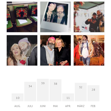
39
38
34
32
28
10
11
AUG.
JULI
JUNI
MAI
APR.
MÄRZ
FEB.