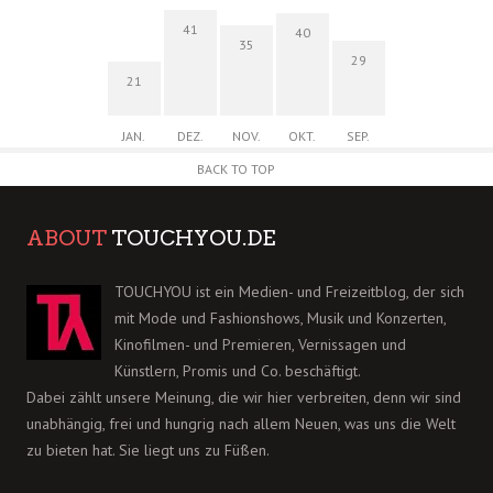
41
40
35
29
21
JAN.
DEZ.
NOV.
OKT.
SEP.
BACK TO TOP
ABOUT
TOUCHYOU.DE
TOUCHYOU ist ein Medien- und Freizeitblog, der sich
mit Mode und Fashionshows, Musik und Konzerten,
Kinofilmen- und Premieren, Vernissagen und
Künstlern, Promis und Co. beschäftigt.
Dabei zählt unsere Meinung, die wir hier verbreiten, denn wir sind
unabhängig, frei und hungrig nach allem Neuen, was uns die Welt
zu bieten hat. Sie liegt uns zu Füßen.