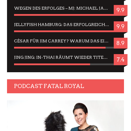
WEGEN DES ERFOLGES – MJ: MICHAEL JACKSON MUSICAL IN EINER MATINEE SEHEN
9.9
JELLYFISH HAMBURG: DAS ERFOLGREICHE SOMMER-MENÜ 2025 IN GEFÜHLEN UND BILDERN
9.9
CÉSAR FÜR JIM CARREY? WARUM DAS EINER DER NERVIGSTEN ACTORS IST UND BLEIBT
8.9
JING JING: IN-THAI RÄUMT WIEDER TITEL AB – EIN ZWEI-STUNDEN-ERLEBNISBERICHT
7.4
PODCAST FATAL ROYAL