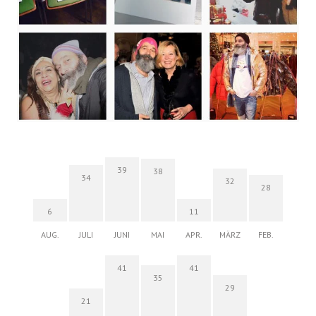
39
38
34
32
28
6
11
AUG.
JULI
JUNI
MAI
APR.
MÄRZ
FEB.
41
41
35
29
21