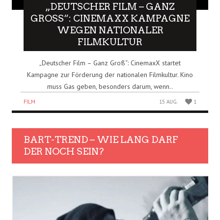
„DEUTSCHER FILM – GANZ
GROSS“: CINEMAXX KAMPAGNE W
EGEN NATIONALER F
ILMKULTUR
„Deutscher Film – Ganz Groß“: CinemaxX startet
Kampagne zur Förderung der nationalen Filmkultur. Kino
muss Gas geben, besonders darum, wenn..
FILM
15 AUG.
1
BART-TREND – WIE LANG DARF
DER NOCH SEIN?