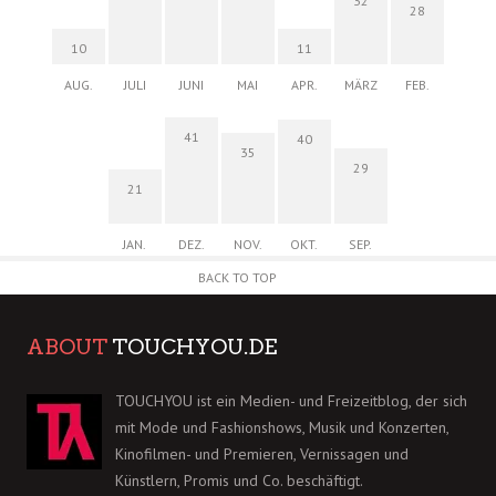
32
28
10
11
AUG.
JULI
JUNI
MAI
APR.
MÄRZ
FEB.
41
40
35
29
21
JAN.
DEZ.
NOV.
OKT.
SEP.
BACK TO TOP
ABOUT
TOUCHYOU.DE
TOUCHYOU ist ein Medien- und Freizeitblog, der sich
mit Mode und Fashionshows, Musik und Konzerten,
Kinofilmen- und Premieren, Vernissagen und
Künstlern, Promis und Co. beschäftigt.