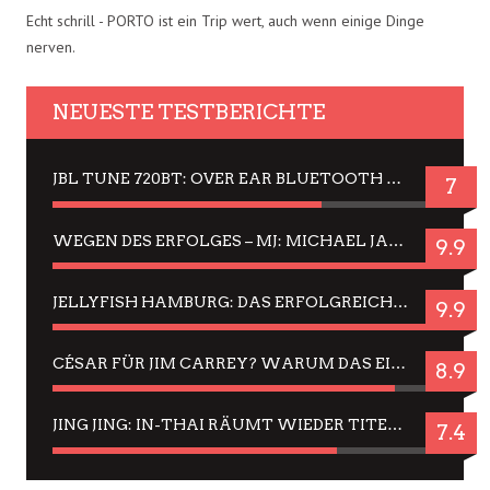
Echt schrill - PORTO ist ein Trip wert, auch wenn einige Dinge
nerven.
NEUESTE TESTBERICHTE
JBL TUNE 720BT: OVER EAR BLUETOOTH KOPFHÖRER UM DIE 50,-€ IM DAUER-TEST
7
WEGEN DES ERFOLGES – MJ: MICHAEL JACKSON MUSICAL IN EINER MATINEE SEHEN
9.9
JELLYFISH HAMBURG: DAS ERFOLGREICHE SOMMER-MENÜ 2025 IN GEFÜHLEN UND BILDERN
9.9
CÉSAR FÜR JIM CARREY? WARUM DAS EINER DER NERVIGSTEN ACTORS IST UND BLEIBT
8.9
JING JING: IN-THAI RÄUMT WIEDER TITEL AB – EIN ZWEI-STUNDEN-ERLEBNISBERICHT
7.4