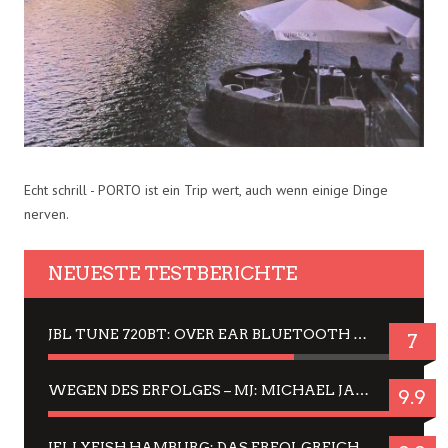
Echt schrill - PORTO ist ein Trip wert, auch wenn einige Dinge
nerven.
NEUESTE TESTBERICHTE
JBL TUNE 720BT: OVER EAR BLUETOOTH KOPFHÖRER UM DIE 50,-€ IM DAUER-TEST
7
WEGEN DES ERFOLGES – MJ: MICHAEL JACKSON MUSICAL IN EINER MATINEE SEHEN
9.9
JELLYFISH HAMBURG: DAS ERFOLGREICHE SOMMER-MENÜ 2025 IN GEFÜHLEN UND BILDERN