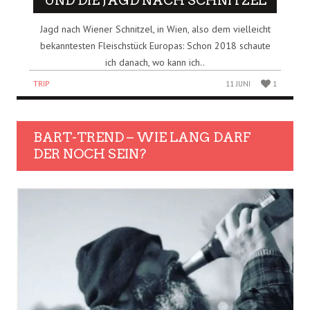
UND DIE JAGD NACH SCHNITZEL
Jagd nach Wiener Schnitzel, in Wien, also dem vielleicht
bekanntesten Fleischstück Europas: Schon 2018 schaute
ich danach, wo kann ich..
TRIP
11 JUNI
1
BART-TREND – WIE LANG DARF
DER NOCH SEIN?