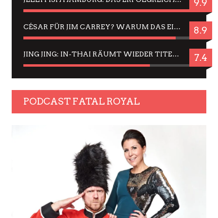
9.9
CÉSAR FÜR JIM CARREY? WARUM DAS EINER DER NERVIGSTEN ACTORS IST UND BLEIBT
8.9
JING JING: IN-THAI RÄUMT WIEDER TITEL AB – EIN ZWEI-STUNDEN-ERLEBNISBERICHT
7.4
PODCAST FATAL ROYAL