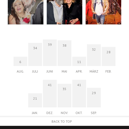
39
38
34
32
28
6
11
AUG.
JULI
JUNI
MAI
APR.
MÄRZ
FEB.
41
41
35
29
21
JAN.
DEZ.
NOV.
OKT.
SEP.
BACK TO TOP