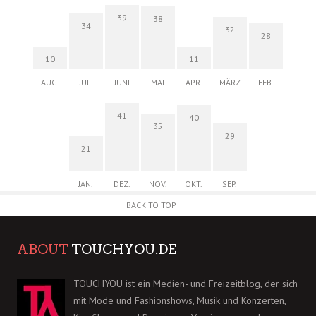
39
38
34
32
28
10
11
AUG.
JULI
JUNI
MAI
APR.
MÄRZ
FEB.
41
40
35
29
21
JAN.
DEZ.
NOV.
OKT.
SEP.
BACK TO TOP
ABOUT
TOUCHYOU.DE
TOUCHYOU ist ein Medien- und Freizeitblog, der sich
mit Mode und Fashionshows, Musik und Konzerten,