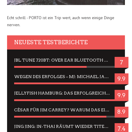
Echt schrill - PORTO ist ein Trip wert, auch wenn einige Dinge
nerven.
NEUESTE TESTBERICHTE
JBL TUNE 720BT: OVER EAR BLUETOOTH KOPFHÖRER UM DIE 50,-€ IM DAUER-TEST
7
WEGEN DES ERFOLGES – MJ: MICHAEL JACKSON MUSICAL IN EINER MATINEE SEHEN
9.9
JELLYFISH HAMBURG: DAS ERFOLGREICHE SOMMER-MENÜ 2025 IN GEFÜHLEN UND BILDERN
9.9
CÉSAR FÜR JIM CARREY? WARUM DAS EINER DER NERVIGSTEN ACTORS IST UND BLEIBT
8.9
JING JING: IN-THAI RÄUMT WIEDER TITEL AB – EIN ZWEI-STUNDEN-ERLEBNISBERICHT
7.4