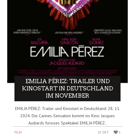
EMILIA PÉREZ: TRAILER UND
KINOSTART IN DEUTSCHLAND
IM NOVEMBER
EMILIA PÉREZ: Trailer und Kinostart in Deutschland: 28. 11.
2024. Die Cannes-Sensation kommt ins Kino: Jacques
Audiards furioses Spektakel EMILIA PÉREZ..
FILM
15 OKT.
1