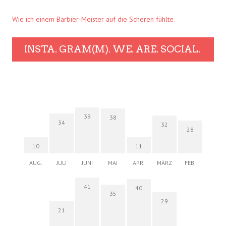
Wie ich einem Barbier-Meister auf die Scheren fühlte.
INSTA. GRAM(M). WE. ARE. SOCIAL.
39
38
34
32
28
10
11
AUG.
JULI
JUNI
MAI
APR.
MÄRZ
FEB.
41
40
35
29
21