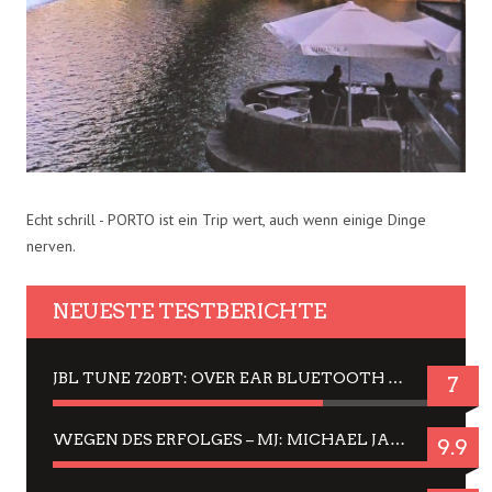
Echt schrill - PORTO ist ein Trip wert, auch wenn einige Dinge
nerven.
NEUESTE TESTBERICHTE
JBL TUNE 720BT: OVER EAR BLUETOOTH KOPFHÖRER UM DIE 50,-€ IM DAUER-TEST
7
WEGEN DES ERFOLGES – MJ: MICHAEL JACKSON MUSICAL IN EINER MATINEE SEHEN
9.9