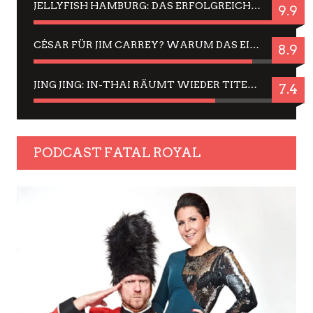
JELLYFISH HAMBURG: DAS ERFOLGREICHE SOMMER-MENÜ 2025 IN GEFÜHLEN UND BILDERN
9.9
CÉSAR FÜR JIM CARREY? WARUM DAS EINER DER NERVIGSTEN ACTORS IST UND BLEIBT
8.9
JING JING: IN-THAI RÄUMT WIEDER TITEL AB – EIN ZWEI-STUNDEN-ERLEBNISBERICHT
7.4
PODCAST FATAL ROYAL