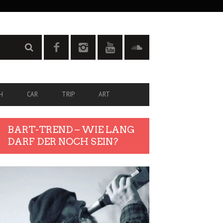
H
CAR
TRIP
ART
BART-TREND – WIE LANG
DARF DER NOCH SEIN?