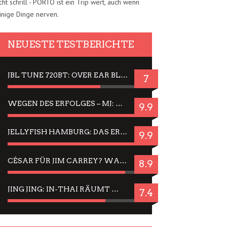
cht schrill - PORTO ist ein Trip wert, auch wenn
inige Dinge nerven.
NEUESTE TESTBERICHTE
JBL TUNE 720BT: OVER EAR BLUETOOTH KOPFHÖRER UM DIE 50,-€ IM DAUER-TEST
7
WEGEN DES ERFOLGES – MJ: MICHAEL JACKSON MUSICAL IN EINER MATINEE SEHEN
9.9
JELLYFISH HAMBURG: DAS ERFOLGREICHE SOMMER-MENÜ 2025 IN GEFÜHLEN UND BILDERN
9.9
CÉSAR FÜR JIM CARREY? WARUM DAS EINER DER NERVIGSTEN ACTORS IST UND BLEIBT
8.9
JING JING: IN-THAI RÄUMT WIEDER TITEL AB – EIN ZWEI-STUNDEN-ERLEBNISBERICHT
7.4