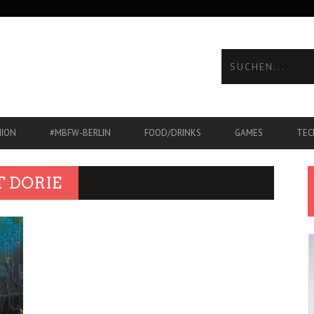
HION
#MBFW-BERLIN
FOOD/DRINKS
GAMES
TEC
T DORIE