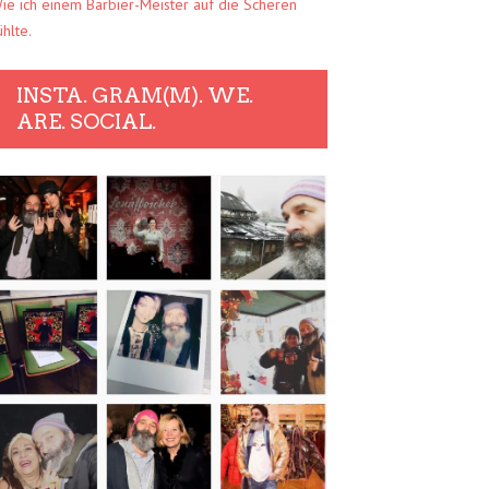
ie ich einem Barbier-Meister auf die Scheren
ühlte.
INSTA. GRAM(M). WE.
ARE. SOCIAL.