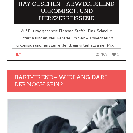
RAY GESEHEN – ABWECHSELND
URKOMISCH UND
HERZZERREISSEND
Auf Blu-ray gesehen: Fleabag Staffel Eins. Schnelle
Unterhaltungen, viel Gerede um Sex – abwechselnd
urkomisch und herzzerreißend, ein unterhaltsamer Mix,..
FILM
20 NOV.
1
BART-TREND – WIE LANG DARF
DER NOCH SEIN?