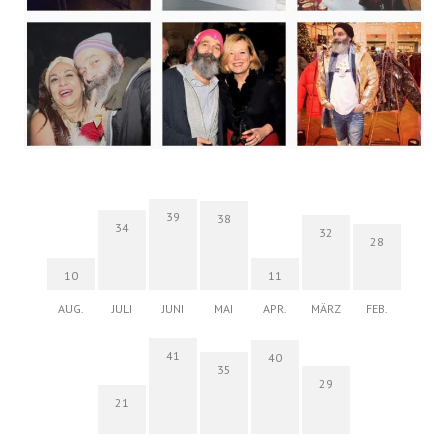
39
38
34
32
28
10
11
AUG.
JULI
JUNI
MAI
APR.
MÄRZ
FEB.
41
40
35
29
21