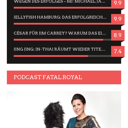
WEGEN DES ERFOLGES – MJ: MICHAEL JACKSON MUSICAL IN EINER MATINEE SEHEN
9.9
JELLYFISH HAMBURG: DAS ERFOLGREICHE SOMMER-MENÜ 2025 IN GEFÜHLEN UND BILDERN
9.9
CÉSAR FÜR JIM CARREY? WARUM DAS EINER DER NERVIGSTEN ACTORS IST UND BLEIBT
8.9
JING JING: IN-THAI RÄUMT WIEDER TITEL AB – EIN ZWEI-STUNDEN-ERLEBNISBERICHT
7.4
PODCAST FATAL ROYAL