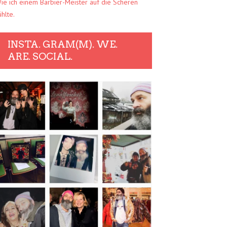
ie ich einem Barbier-Meister auf die Scheren
ühlte.
INSTA. GRAM(M). WE.
ARE. SOCIAL.