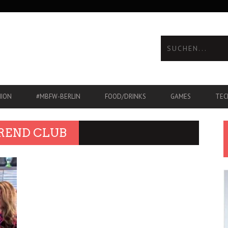
HION
#MBFW-BERLIN
FOOD/DRINKS
GAMES
TEC
REND CLUB