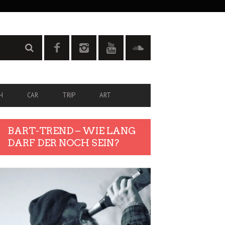
H
CAR
TRIP
ART
BART-TREND – WIE LANG
DARF DER NOCH SEIN?