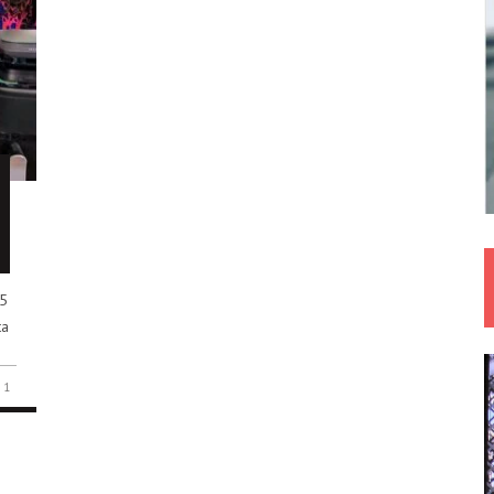
25
ta
1