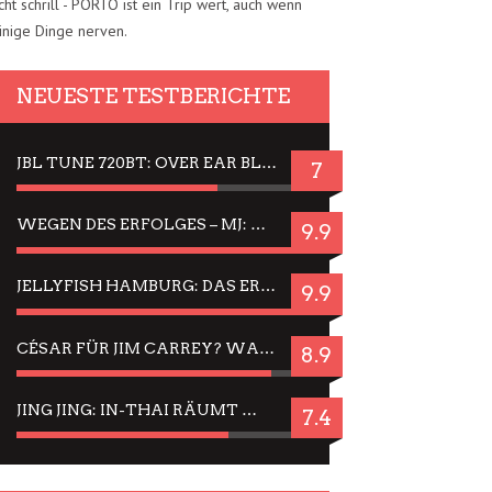
cht schrill - PORTO ist ein Trip wert, auch wenn
inige Dinge nerven.
NEUESTE TESTBERICHTE
JBL TUNE 720BT: OVER EAR BLUETOOTH KOPFHÖRER UM DIE 50,-€ IM DAUER-TEST
7
WEGEN DES ERFOLGES – MJ: MICHAEL JACKSON MUSICAL IN EINER MATINEE SEHEN
9.9
JELLYFISH HAMBURG: DAS ERFOLGREICHE SOMMER-MENÜ 2025 IN GEFÜHLEN UND BILDERN
9.9
CÉSAR FÜR JIM CARREY? WARUM DAS EINER DER NERVIGSTEN ACTORS IST UND BLEIBT
8.9
JING JING: IN-THAI RÄUMT WIEDER TITEL AB – EIN ZWEI-STUNDEN-ERLEBNISBERICHT
7.4