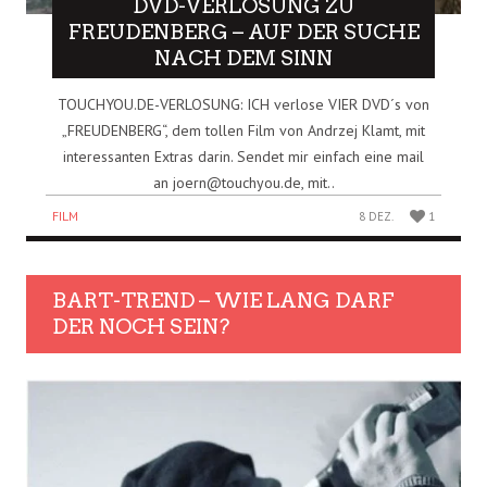
DVD-VERLOSUNG ZU
FREUDENBERG – AUF DER SUCHE
NACH DEM SINN
TOUCHYOU.DE-VERLOSUNG: ICH verlose VIER DVD´s von
„FREUDENBERG“, dem tollen Film von Andrzej Klamt, mit
interessanten Extras darin. Sendet mir einfach eine mail
an joern@touchyou.de, mit..
FILM
8 DEZ.
1
BART-TREND – WIE LANG DARF
DER NOCH SEIN?