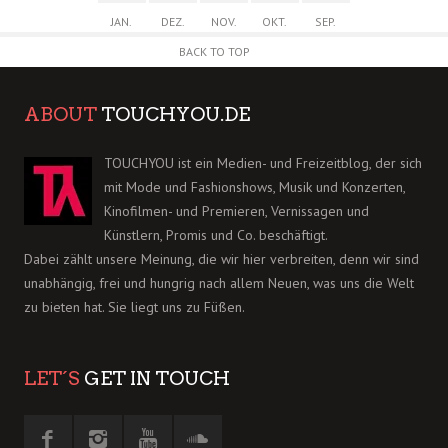
JAN.
DEZ.
NOV.
OKT.
SEP.
BACK TO TOP
ABOUT
TOUCHYOU.DE
TOUCHYOU ist ein Medien- und Freizeitblog, der sich
mit Mode und Fashionshows, Musik und Konzerten,
Kinofilmen- und Premieren, Vernissagen und
Künstlern, Promis und Co. beschäftigt.
Dabei zählt unsere Meinung, die wir hier verbreiten, denn wir sind
unabhängig, frei und hungrig nach allem Neuen, was uns die Welt
zu bieten hat. Sie liegt uns zu Füßen.
LET´S
GET IN TOUCH