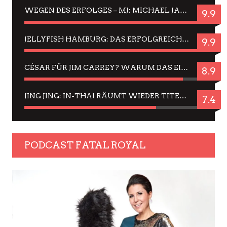
WEGEN DES ERFOLGES – MJ: MICHAEL JACKSON MUSICAL IN EINER MATINEE SEHEN
9.9
JELLYFISH HAMBURG: DAS ERFOLGREICHE SOMMER-MENÜ 2025 IN GEFÜHLEN UND BILDERN
9.9
CÉSAR FÜR JIM CARREY? WARUM DAS EINER DER NERVIGSTEN ACTORS IST UND BLEIBT
8.9
JING JING: IN-THAI RÄUMT WIEDER TITEL AB – EIN ZWEI-STUNDEN-ERLEBNISBERICHT
7.4
PODCAST FATAL ROYAL