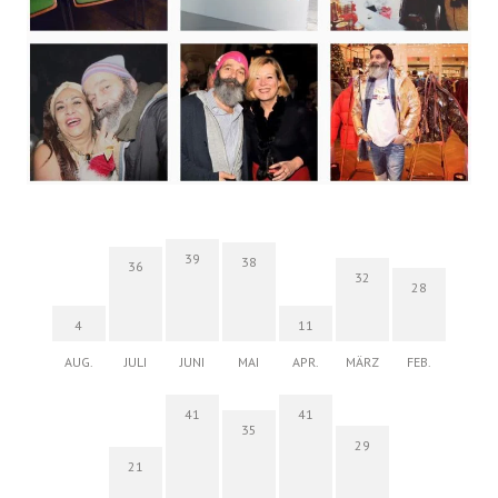
39
38
36
32
28
4
11
AUG.
JULI
JUNI
MAI
APR.
MÄRZ
FEB.
41
41
35
29
21