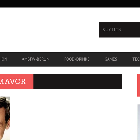
HION
#MBFW-BERLIN
FOOD/DRINKS
GAMES
TEC
 MAVOR