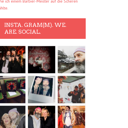
ie ich einem Barbier-Meister auf die Scheren
ühlte.
INSTA. GRAM(M). WE.
ARE. SOCIAL.