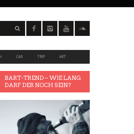
H
CAR
TRIP
ART
BART-TREND – WIE LANG
DARF DER NOCH SEIN?