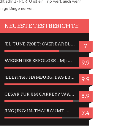
cht schrill - PORTO ist ein Trip wert, auch wenn
inige Dinge nerven.
NEUESTE TESTBERICHTE
JBL TUNE 720BT: OVER EAR BLUETOOTH KOPFHÖRER UM DIE 50,-€ IM DAUER-TEST
7
WEGEN DES ERFOLGES – MJ: MICHAEL JACKSON MUSICAL IN EINER MATINEE SEHEN
9.9
JELLYFISH HAMBURG: DAS ERFOLGREICHE SOMMER-MENÜ 2025 IN GEFÜHLEN UND BILDERN
9.9
CÉSAR FÜR JIM CARREY? WARUM DAS EINER DER NERVIGSTEN ACTORS IST UND BLEIBT
8.9
JING JING: IN-THAI RÄUMT WIEDER TITEL AB – EIN ZWEI-STUNDEN-ERLEBNISBERICHT
7.4