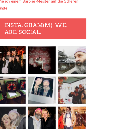
ie ich einem Barbier-Meister auf die Scheren
ühlte.
INSTA. GRAM(M). WE.
ARE. SOCIAL.