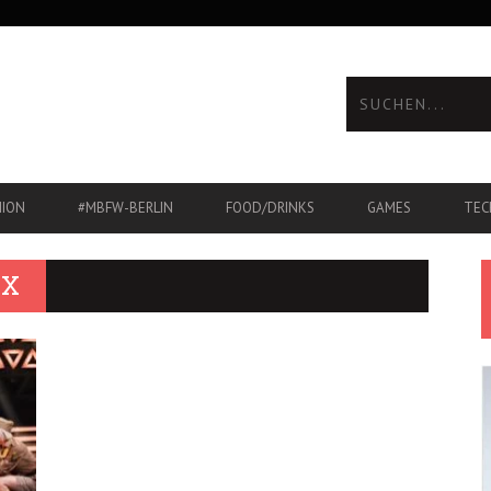
HION
#MBFW-BERLIN
FOOD/DRINKS
GAMES
TEC