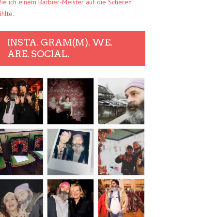
ie ich einem Barbier-Meister auf die Scheren
ühlte.
INSTA. GRAM(M). WE.
ARE. SOCIAL.