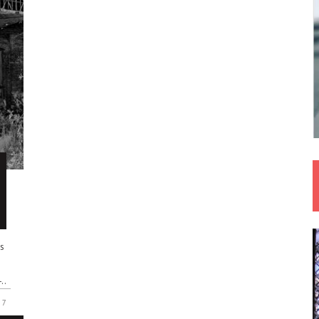
s
..
7