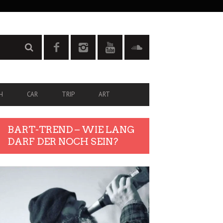
H
CAR
TRIP
ART
BART-TREND – WIE LANG
DARF DER NOCH SEIN?