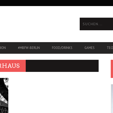
HION
#MBFW-BERLIN
FOOD/DRINKS
GAMES
TEC
ERHAUS