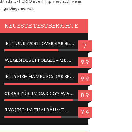
cht schrill - PORTO ist ein Trip wert, auch wenn
inige Dinge nerven.
NEUESTE TESTBERICHTE
JBL TUNE 720BT: OVER EAR BLUETOOTH KOPFHÖRER UM DIE 50,-€ IM DAUER-TEST
7
WEGEN DES ERFOLGES – MJ: MICHAEL JACKSON MUSICAL IN EINER MATINEE SEHEN
9.9
JELLYFISH HAMBURG: DAS ERFOLGREICHE SOMMER-MENÜ 2025 IN GEFÜHLEN UND BILDERN
9.9
CÉSAR FÜR JIM CARREY? WARUM DAS EINER DER NERVIGSTEN ACTORS IST UND BLEIBT
8.9
JING JING: IN-THAI RÄUMT WIEDER TITEL AB – EIN ZWEI-STUNDEN-ERLEBNISBERICHT
7.4