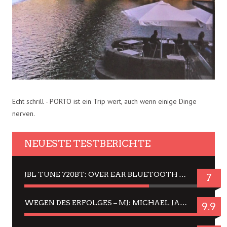
Echt schrill - PORTO ist ein Trip wert, auch wenn einige Dinge
nerven.
NEUESTE TESTBERICHTE
JBL TUNE 720BT: OVER EAR BLUETOOTH KOPFHÖRER UM DIE 50,-€ IM DAUER-TEST
7
WEGEN DES ERFOLGES – MJ: MICHAEL JACKSON MUSICAL IN EINER MATINEE SEHEN
9.9