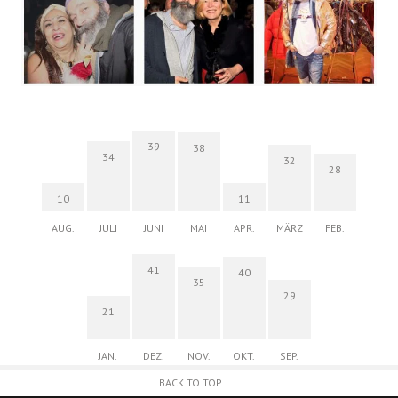
39
38
34
32
28
10
11
AUG.
JULI
JUNI
MAI
APR.
MÄRZ
FEB.
41
40
35
29
21
JAN.
DEZ.
NOV.
OKT.
SEP.
BACK TO TOP