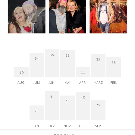
39
38
34
32
28
10
11
AUG.
JULI
JUNI
MAI
APR.
MÄRZ
FEB.
41
40
35
29
21
JAN.
DEZ.
NOV.
OKT.
SEP.
BACK TO TOP