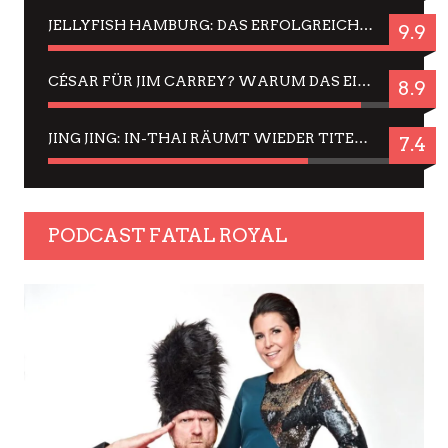
JELLYFISH HAMBURG: DAS ERFOLGREICHE SOMMER-MENÜ 2025 IN GEFÜHLEN UND BILDERN
9.9
CÉSAR FÜR JIM CARREY? WARUM DAS EINER DER NERVIGSTEN ACTORS IST UND BLEIBT
8.9
JING JING: IN-THAI RÄUMT WIEDER TITEL AB – EIN ZWEI-STUNDEN-ERLEBNISBERICHT
7.4
PODCAST FATAL ROYAL