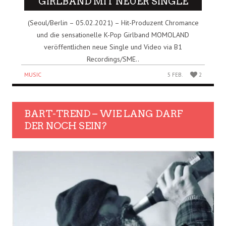
GIRLBAND MIT NEUER SINGLE
(Seoul/Berlin – 05.02.2021) – Hit-Produzent Chromance
und die sensationelle K-Pop Girlband MOMOLAND
veröffentlichen neue Single und Video via B1
Recordings/SME..
MUSIC
5 FEB.
2
BART-TREND – WIE LANG DARF
DER NOCH SEIN?