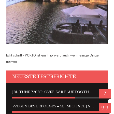
Echt schrill - PORTO ist ein Trip wert, auch wenn einige Dinge
nerven.
NEUESTE TESTBERICHTE
JBL TUNE 720BT: OVER EAR BLUETOOTH KOPFHÖRER UM DIE 50,-€ IM DAUER-TEST
7
WEGEN DES ERFOLGES – MJ: MICHAEL JACKSON MUSICAL IN EINER MATINEE SEHEN
9.9