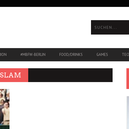
HION
#MBFW-BERLIN
FOOD/DRINKS
GAMES
TEC
 SLAM