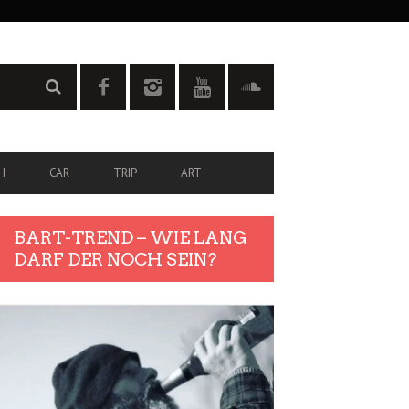
H
CAR
TRIP
ART
BART-TREND – WIE LANG
DARF DER NOCH SEIN?