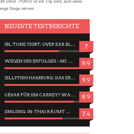
cht schrill - PORTO ist ein Trip wert, auch wenn
inige Dinge nerven.
NEUESTE TESTBERICHTE
JBL TUNE 720BT: OVER EAR BLUETOOTH KOPFHÖRER UM DIE 50,-€ IM DAUER-TEST
7
WEGEN DES ERFOLGES – MJ: MICHAEL JACKSON MUSICAL IN EINER MATINEE SEHEN
9.9
JELLYFISH HAMBURG: DAS ERFOLGREICHE SOMMER-MENÜ 2025 IN GEFÜHLEN UND BILDERN
9.9
CÉSAR FÜR JIM CARREY? WARUM DAS EINER DER NERVIGSTEN ACTORS IST UND BLEIBT
8.9
JING JING: IN-THAI RÄUMT WIEDER TITEL AB – EIN ZWEI-STUNDEN-ERLEBNISBERICHT
7.4