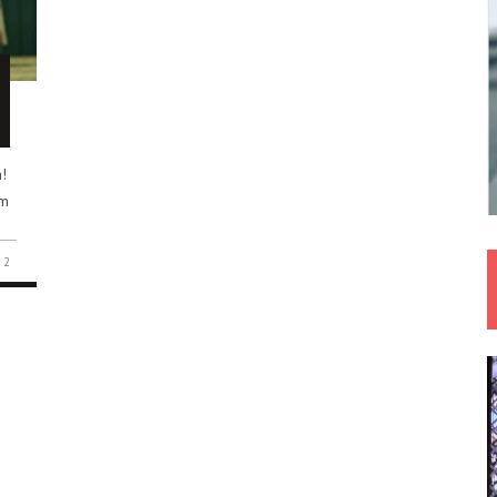
!
im
2