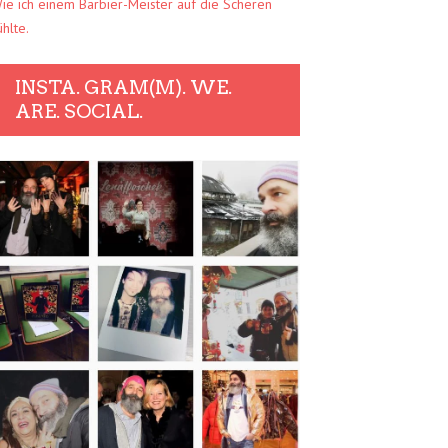
ie ich einem Barbier-Meister auf die Scheren
ühlte.
INSTA. GRAM(M). WE.
ARE. SOCIAL.