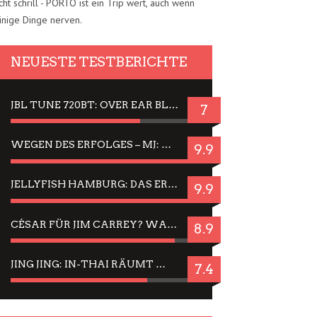
cht schrill - PORTO ist ein Trip wert, auch wenn
inige Dinge nerven.
NEUESTE TESTBERICHTE
JBL TUNE 720BT: OVER EAR BLUETOOTH KOPFHÖRER UM DIE 50,-€ IM DAUER-TEST
7
WEGEN DES ERFOLGES – MJ: MICHAEL JACKSON MUSICAL IN EINER MATINEE SEHEN
9.9
JELLYFISH HAMBURG: DAS ERFOLGREICHE SOMMER-MENÜ 2025 IN GEFÜHLEN UND BILDERN
9.9
CÉSAR FÜR JIM CARREY? WARUM DAS EINER DER NERVIGSTEN ACTORS IST UND BLEIBT
8.9
JING JING: IN-THAI RÄUMT WIEDER TITEL AB – EIN ZWEI-STUNDEN-ERLEBNISBERICHT
7.4