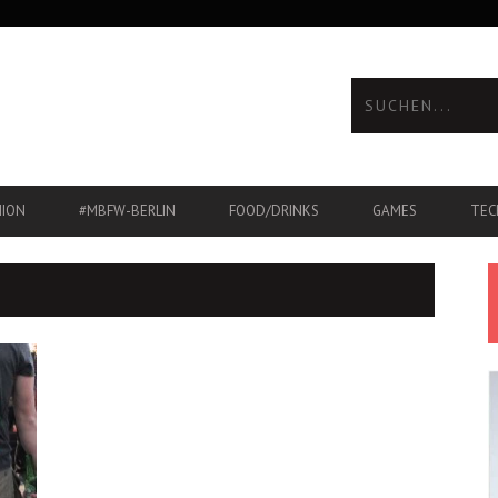
HION
#MBFW-BERLIN
FOOD/DRINKS
GAMES
TEC