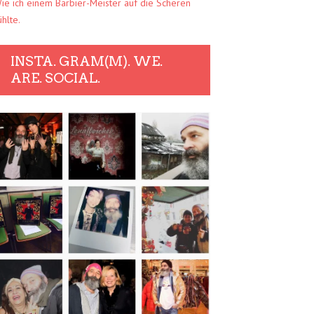
ie ich einem Barbier-Meister auf die Scheren
ühlte.
INSTA. GRAM(M). WE.
ARE. SOCIAL.