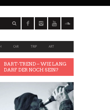
H
CAR
TRIP
ART
BART-TREND – WIE LANG
DARF DER NOCH SEIN?