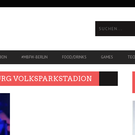
HION
#MBFW-BERLIN
FOOD/DRINKS
GAMES
TEC
RG VOLKSPARKSTADION