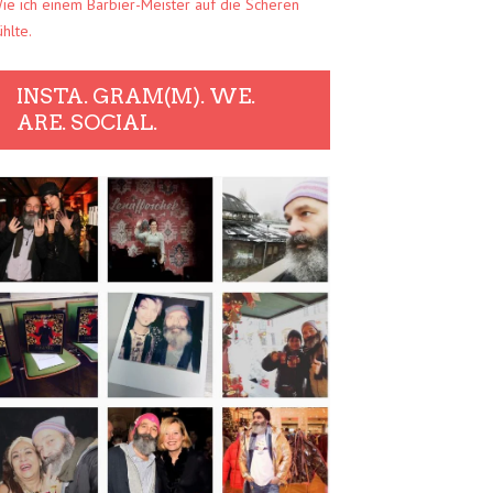
ie ich einem Barbier-Meister auf die Scheren
ühlte.
INSTA. GRAM(M). WE.
ARE. SOCIAL.