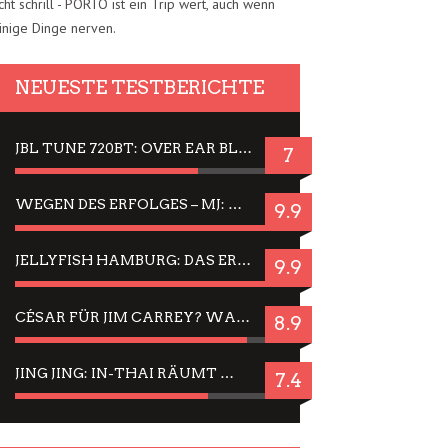
cht schrill - PORTO ist ein Trip wert, auch wenn
inige Dinge nerven.
NEUESTE TESTBERICHTE
JBL TUNE 720BT: OVER EAR BLUETOOTH KOPFHÖRER UM DIE 50,-€ IM DAUER-TEST
7
WEGEN DES ERFOLGES – MJ: MICHAEL JACKSON MUSICAL IN EINER MATINEE SEHEN
9.9
JELLYFISH HAMBURG: DAS ERFOLGREICHE SOMMER-MENÜ 2025 IN GEFÜHLEN UND BILDERN
9.9
CÉSAR FÜR JIM CARREY? WARUM DAS EINER DER NERVIGSTEN ACTORS IST UND BLEIBT
8.9
JING JING: IN-THAI RÄUMT WIEDER TITEL AB – EIN ZWEI-STUNDEN-ERLEBNISBERICHT
7.4