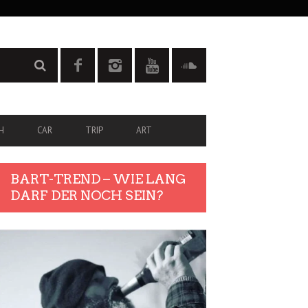
H
CAR
TRIP
ART
BART-TREND – WIE LANG
DARF DER NOCH SEIN?