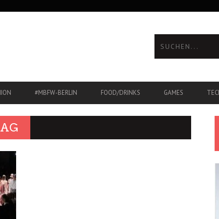
HION
#MBFW-BERLIN
FOOD/DRINKS
GAMES
TEC
MAG