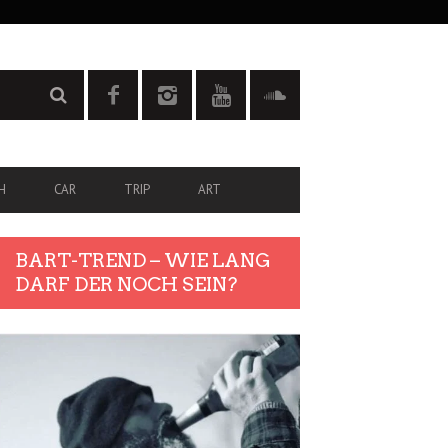
H
CAR
TRIP
ART
BART-TREND – WIE LANG
DARF DER NOCH SEIN?