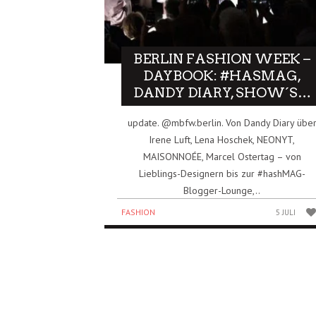
BERLIN FASHION WEEK –
DAYBOOK: #HASMAG,
DANDY DIARY, SHOW´S…
update. @mbfw.berlin. Von Dandy Diary übe
Irene Luft, Lena Hoschek, NEONYT,
MAISONNOÉE, Marcel Ostertag – von
Lieblings-Designern bis zur #hashMAG-
Blogger-Lounge,..
FASHION
5 JULI