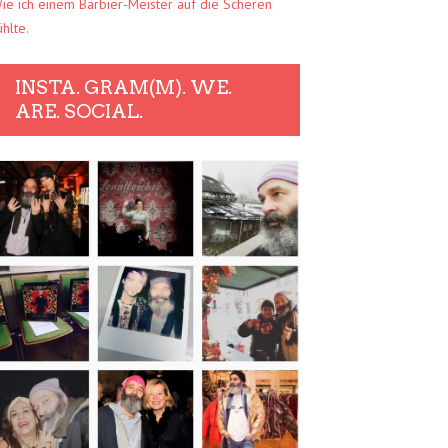
ie ich einem Barbier-Meister auf die Scheren
ühlte.
INSTA. GRAM(M). WE.
ARE. SOCIAL.