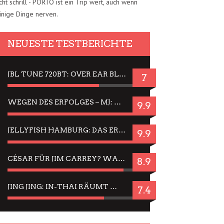
cht schrill - PORTO ist ein Trip wert, auch wenn
inige Dinge nerven.
NEUESTE TESTBERICHTE
JBL TUNE 720BT: OVER EAR BLUETOOTH KOPFHÖRER UM DIE 50,-€ IM DAUER-TEST
7
WEGEN DES ERFOLGES – MJ: MICHAEL JACKSON MUSICAL IN EINER MATINEE SEHEN
9.9
JELLYFISH HAMBURG: DAS ERFOLGREICHE SOMMER-MENÜ 2025 IN GEFÜHLEN UND BILDERN
9.9
CÉSAR FÜR JIM CARREY? WARUM DAS EINER DER NERVIGSTEN ACTORS IST UND BLEIBT
8.9
JING JING: IN-THAI RÄUMT WIEDER TITEL AB – EIN ZWEI-STUNDEN-ERLEBNISBERICHT
7.4