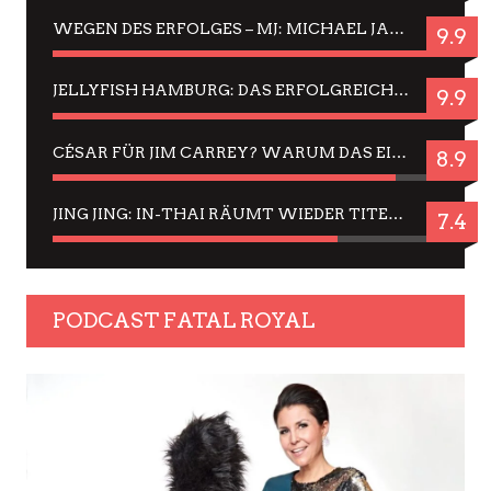
WEGEN DES ERFOLGES – MJ: MICHAEL JACKSON MUSICAL IN EINER MATINEE SEHEN
9.9
JELLYFISH HAMBURG: DAS ERFOLGREICHE SOMMER-MENÜ 2025 IN GEFÜHLEN UND BILDERN
9.9
CÉSAR FÜR JIM CARREY? WARUM DAS EINER DER NERVIGSTEN ACTORS IST UND BLEIBT
8.9
JING JING: IN-THAI RÄUMT WIEDER TITEL AB – EIN ZWEI-STUNDEN-ERLEBNISBERICHT
7.4
PODCAST FATAL ROYAL