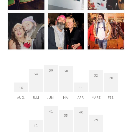
39
38
34
32
28
10
11
AUG.
JULI
JUNI
MAI
APR.
MÄRZ
FEB.
41
40
35
29
21