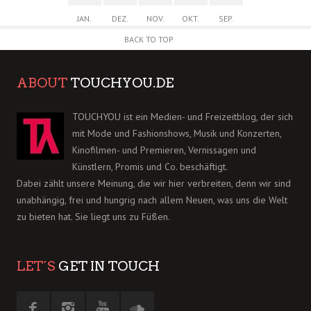
JAN.
DEZ.
NOV.
OKT.
SEP.
BACK TO TOP
ABOUT
TOUCHYOU.DE
TOUCHYOU ist ein Medien- und Freizeitblog, der sich
mit Mode und Fashionshows, Musik und Konzerten,
Kinofilmen- und Premieren, Vernissagen und
Künstlern, Promis und Co. beschäftigt.
Dabei zählt unsere Meinung, die wir hier verbreiten, denn wir sind
unabhängig, frei und hungrig nach allem Neuen, was uns die Welt
zu bieten hat. Sie liegt uns zu Füßen.
LET´S
GET IN TOUCH