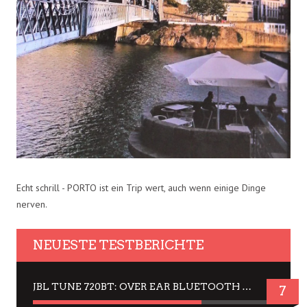
Echt schrill - PORTO ist ein Trip wert, auch wenn einige Dinge
nerven.
NEUESTE TESTBERICHTE
JBL TUNE 720BT: OVER EAR BLUETOOTH KOPFHÖRER UM DIE 50,-€ IM DAUER-TEST
7