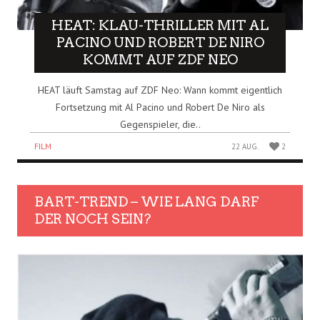
HEAT: KLAU-THRILLER MIT AL
PACINO UND ROBERT DE NIRO
KOMMT AUF ZDF NEO
HEAT läuft Samstag auf ZDF Neo: Wann kommt eigentlich
Fortsetzung mit Al Pacino und Robert De Niro als
Gegenspieler, die..
FILM
22 AUG.
2
BART-TREND – WIE LANG DARF
DER NOCH SEIN?