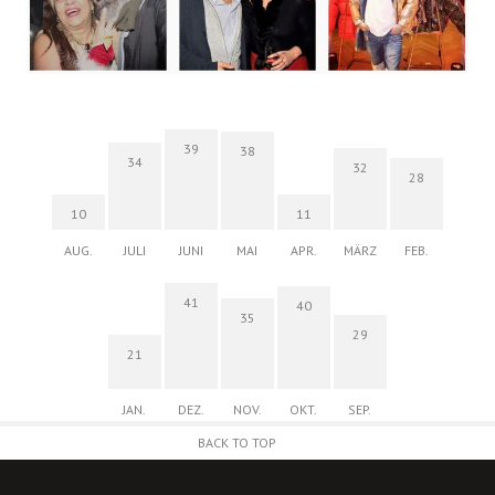
39
38
34
32
28
10
11
AUG.
JULI
JUNI
MAI
APR.
MÄRZ
FEB.
41
40
35
29
21
JAN.
DEZ.
NOV.
OKT.
SEP.
BACK TO TOP