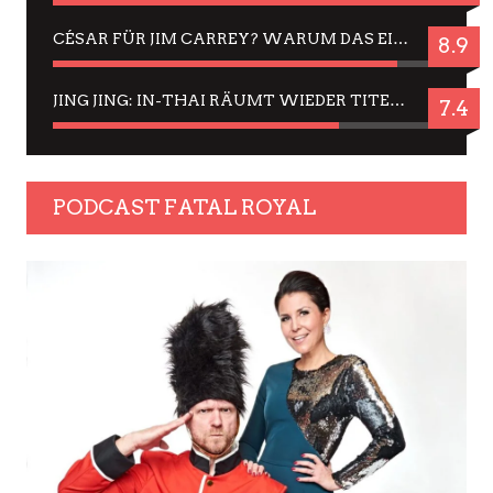
CÉSAR FÜR JIM CARREY? WARUM DAS EINER DER NERVIGSTEN ACTORS IST UND BLEIBT
8.9
JING JING: IN-THAI RÄUMT WIEDER TITEL AB – EIN ZWEI-STUNDEN-ERLEBNISBERICHT
7.4
PODCAST FATAL ROYAL