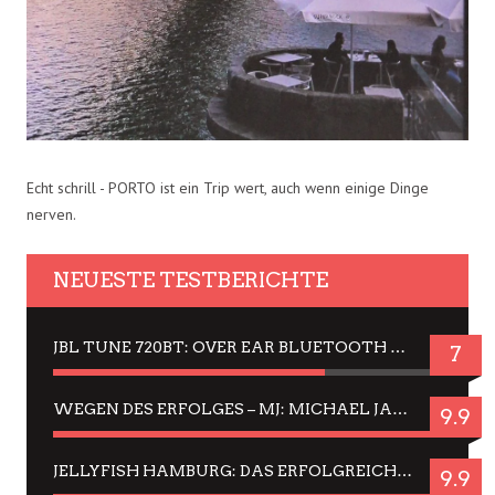
Echt schrill - PORTO ist ein Trip wert, auch wenn einige Dinge
nerven.
NEUESTE TESTBERICHTE
JBL TUNE 720BT: OVER EAR BLUETOOTH KOPFHÖRER UM DIE 50,-€ IM DAUER-TEST
7
WEGEN DES ERFOLGES – MJ: MICHAEL JACKSON MUSICAL IN EINER MATINEE SEHEN
9.9
JELLYFISH HAMBURG: DAS ERFOLGREICHE SOMMER-MENÜ 2025 IN GEFÜHLEN UND BILDERN
9.9