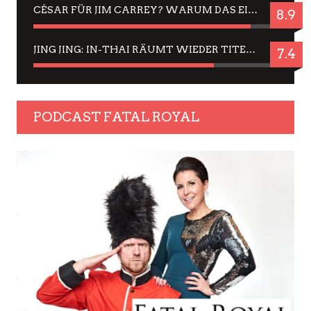
CÉSAR FÜR JIM CARREY? WARUM DAS EINER DER NERVIGSTEN ACTORS IST UND BLEIBT
8.9
JING JING: IN-THAI RÄUMT WIEDER TITEL AB – EIN ZWEI-STUNDEN-ERLEBNISBERICHT
7.4
PODCAST FATAL ROYAL