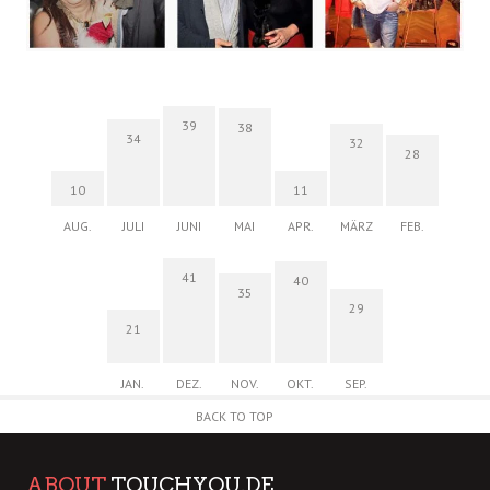
39
38
34
32
28
10
11
AUG.
JULI
JUNI
MAI
APR.
MÄRZ
FEB.
41
40
35
29
21
JAN.
DEZ.
NOV.
OKT.
SEP.
BACK TO TOP
ABOUT
TOUCHYOU.DE