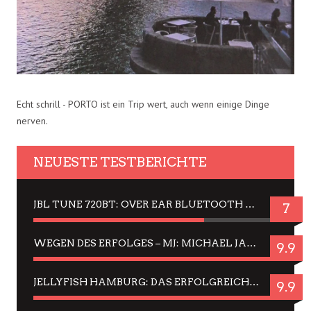
Echt schrill - PORTO ist ein Trip wert, auch wenn einige Dinge
nerven.
NEUESTE TESTBERICHTE
JBL TUNE 720BT: OVER EAR BLUETOOTH KOPFHÖRER UM DIE 50,-€ IM DAUER-TEST
7
WEGEN DES ERFOLGES – MJ: MICHAEL JACKSON MUSICAL IN EINER MATINEE SEHEN
9.9
JELLYFISH HAMBURG: DAS ERFOLGREICHE SOMMER-MENÜ 2025 IN GEFÜHLEN UND BILDERN
9.9