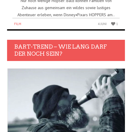
Nur noch wenige Hopser: Bald können Familien von
Zuhause aus gemeinsam ein wildes sowie lustiges
Abenteuer erleben, wenn Disney•Pixars HOPPERS am..
FILM
4 JUNI
1
BART-TREND – WIE LANG DARF
DER NOCH SEIN?