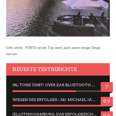
Echt schrill - PORTO ist ein Trip wert, auch wenn einige Dinge
nerven.
NEUESTE TESTBERICHTE
JBL TUNE 720BT: OVER EAR BLUETOOTH KOPFHÖRER UM DIE 50,-€ IM DAUER-TEST
7
WEGEN DES ERFOLGES – MJ: MICHAEL JACKSON MUSICAL IN EINER MATINEE SEHEN
9.9
JELLYFISH HAMBURG: DAS ERFOLGREICHE SOMMER-MENÜ 2025 IN GEFÜHLEN UND BILDERN