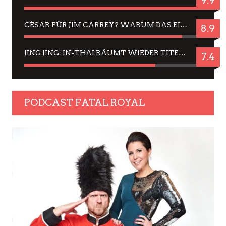
9.9
CÉSAR FÜR JIM CARREY? WARUM DAS EINER DER NERVIGSTEN ACTORS IST UND BLEIBT
8.9
JING JING: IN-THAI RÄUMT WIEDER TITEL AB – EIN ZWEI-STUNDEN-ERLEBNISBERICHT
7.4
PODCAST FATAL ROYAL