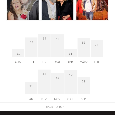
39
38
33
32
28
11
11
AUG.
JULI
JUNI
MAI
APR.
MÄRZ
FEB.
41
40
35
29
21
JAN.
DEZ.
NOV.
OKT.
SEP.
BACK TO TOP