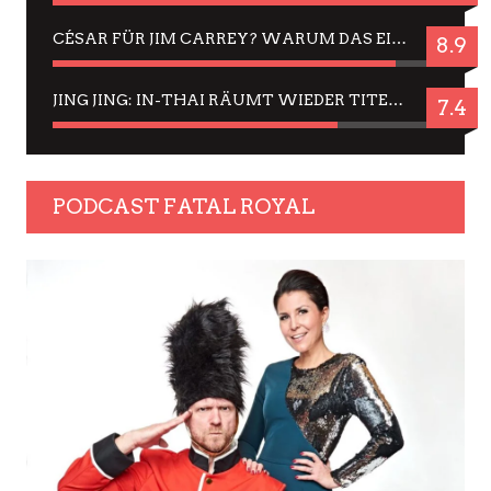
CÉSAR FÜR JIM CARREY? WARUM DAS EINER DER NERVIGSTEN ACTORS IST UND BLEIBT
8.9
JING JING: IN-THAI RÄUMT WIEDER TITEL AB – EIN ZWEI-STUNDEN-ERLEBNISBERICHT
7.4
PODCAST FATAL ROYAL