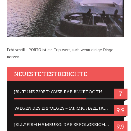
Echt schrill - PORTO ist ein Trip wert, auch wenn einige Dinge
nerven.
NEUESTE TESTBERICHTE
JBL TUNE 720BT: OVER EAR BLUETOOTH KOPFHÖRER UM DIE 50,-€ IM DAUER-TEST
7
WEGEN DES ERFOLGES – MJ: MICHAEL JACKSON MUSICAL IN EINER MATINEE SEHEN
9.9
JELLYFISH HAMBURG: DAS ERFOLGREICHE SOMMER-MENÜ 2025 IN GEFÜHLEN UND BILDERN
9.9