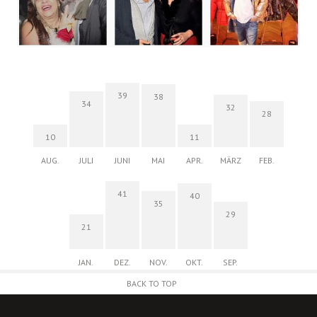
39
38
34
32
28
10
11
AUG.
JULI
JUNI
MAI
APR.
MÄRZ
FEB.
41
40
35
29
21
JAN.
DEZ.
NOV.
OKT.
SEP.
BACK TO TOP