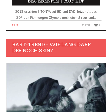
BEGEBENHEIT AUF ZDF
2018 erschien I, TONYA auf BD und DVD. Jetzt holt das
ZDF den Film wegen Olympia noch einmal raus und..
FILM
23 FEB.
1
BART-TREND – WIE LANG DARF
DER NOCH SEIN?