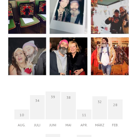
39
38
34
32
28
10
11
AUG.
JULI
JUNI
MAI
APR.
MÄRZ
FEB.