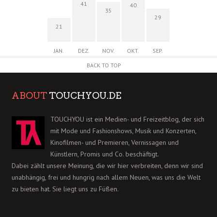
41
40
35
29
21
JAN.
DEZ.
NOV.
OKT.
SEP.
BACK TO TOP
ABOUT
TOUCHYOU.DE
TOUCHYOU ist ein Medien- und Freizeitblog, der sich
mit Mode und Fashionshows, Musik und Konzerten,
Kinofilmen- und Premieren, Vernissagen und
Künstlern, Promis und Co. beschäftigt.
Dabei zählt unsere Meinung, die wir hier verbreiten, denn wir sind
unabhängig, frei und hungrig nach allem Neuen, was uns die Welt
zu bieten hat. Sie liegt uns zu Füßen.