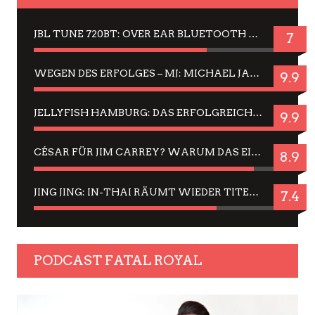
JBL TUNE 720BT: OVER EAR BLUETOOTH KOPFHÖRER UM DIE 50,-€ IM DAUER-TEST
7
WEGEN DES ERFOLGES – MJ: MICHAEL JACKSON MUSICAL IN EINER MATINEE SEHEN
9.9
JELLYFISH HAMBURG: DAS ERFOLGREICHE SOMMER-MENÜ 2025 IN GEFÜHLEN UND BILDERN
9.9
CÉSAR FÜR JIM CARREY? WARUM DAS EINER DER NERVIGSTEN ACTORS IST UND BLEIBT
8.9
JING JING: IN-THAI RÄUMT WIEDER TITEL AB – EIN ZWEI-STUNDEN-ERLEBNISBERICHT
7.4
PODCAST FATAL ROYAL