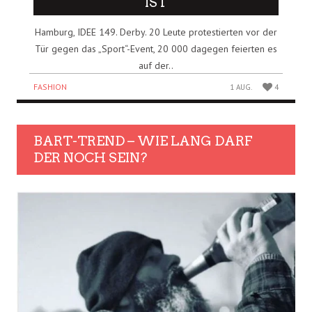
IST
Hamburg, IDEE 149. Derby. 20 Leute protestierten vor der
Tür gegen das „Sport“-Event, 20 000 dagegen feierten es
auf der..
FASHION
1 AUG.
4
BART-TREND – WIE LANG DARF
DER NOCH SEIN?