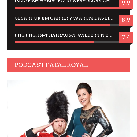
JELLYFISH HAMBURG: DAS ERFOLGREICHE SOMMER-MENÜ 2025 IN GEFÜHLEN UND BILDERN
9.9
CÉSAR FÜR JIM CARREY? WARUM DAS EINER DER NERVIGSTEN ACTORS IST UND BLEIBT
8.9
JING JING: IN-THAI RÄUMT WIEDER TITEL AB – EIN ZWEI-STUNDEN-ERLEBNISBERICHT
7.4
PODCAST FATAL ROYAL