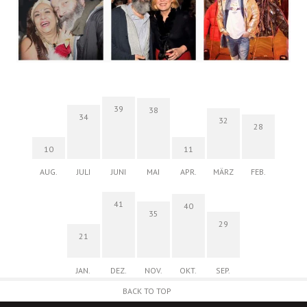
39
38
34
32
28
10
11
AUG.
JULI
JUNI
MAI
APR.
MÄRZ
FEB.
41
40
35
29
21
JAN.
DEZ.
NOV.
OKT.
SEP.
BACK TO TOP