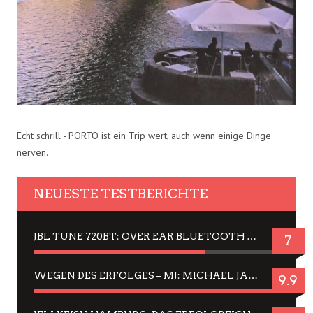
Echt schrill - PORTO ist ein Trip wert, auch wenn einige Dinge
nerven.
NEUESTE TESTBERICHTE
JBL TUNE 720BT: OVER EAR BLUETOOTH KOPFHÖRER UM DIE 50,-€ IM DAUER-TEST
7
WEGEN DES ERFOLGES – MJ: MICHAEL JACKSON MUSICAL IN EINER MATINEE SEHEN
9.9