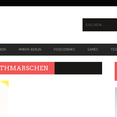
HION
#MBFW-BERLIN
FOOD/DRINKS
GAMES
TEC
 OTHMARSCHEN