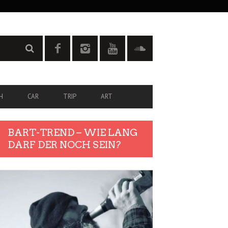
H
CAR
TRIP
ART
BART-TREND – WIE LANG
DARF DER NOCH SEIN?