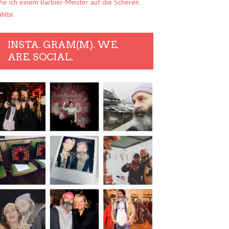
ie ich einem Barbier-Meister auf die Scheren
ühlte.
INSTA. GRAM(M). WE.
ARE. SOCIAL.