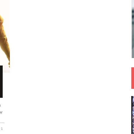
s
er
1