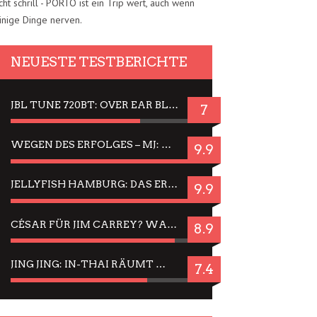
cht schrill - PORTO ist ein Trip wert, auch wenn
inige Dinge nerven.
NEUESTE TESTBERICHTE
JBL TUNE 720BT: OVER EAR BLUETOOTH KOPFHÖRER UM DIE 50,-€ IM DAUER-TEST
7
WEGEN DES ERFOLGES – MJ: MICHAEL JACKSON MUSICAL IN EINER MATINEE SEHEN
9.9
JELLYFISH HAMBURG: DAS ERFOLGREICHE SOMMER-MENÜ 2025 IN GEFÜHLEN UND BILDERN
9.9
CÉSAR FÜR JIM CARREY? WARUM DAS EINER DER NERVIGSTEN ACTORS IST UND BLEIBT
8.9
JING JING: IN-THAI RÄUMT WIEDER TITEL AB – EIN ZWEI-STUNDEN-ERLEBNISBERICHT
7.4