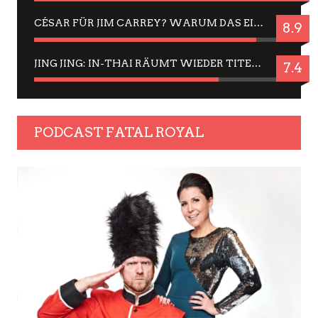
CÉSAR FÜR JIM CARREY? WARUM DAS EINER DER NERVIGSTEN ACTORS IST UND BLEIBT
8.9
JING JING: IN-THAI RÄUMT WIEDER TITEL AB – EIN ZWEI-STUNDEN-ERLEBNISBERICHT
7.4
PODCAST FATAL ROYAL