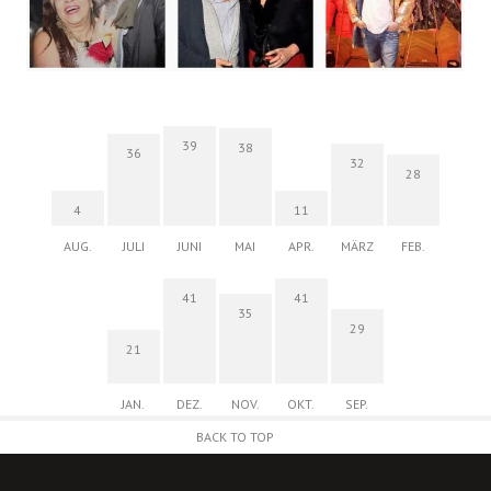
39
38
36
32
28
4
11
AUG.
JULI
JUNI
MAI
APR.
MÄRZ
FEB.
41
41
35
29
21
JAN.
DEZ.
NOV.
OKT.
SEP.
BACK TO TOP