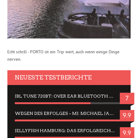
Echt schrill - PORTO ist ein Trip wert, auch wenn einige Dinge
nerven.
NEUESTE TESTBERICHTE
JBL TUNE 720BT: OVER EAR BLUETOOTH KOPFHÖRER UM DIE 50,-€ IM DAUER-TEST
7
WEGEN DES ERFOLGES – MJ: MICHAEL JACKSON MUSICAL IN EINER MATINEE SEHEN
9.9
JELLYFISH HAMBURG: DAS ERFOLGREICHE SOMMER-MENÜ 2025 IN GEFÜHLEN UND BILDERN
9.9