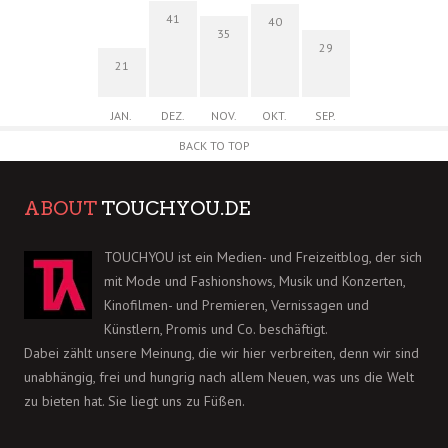
41
40
35
29
21
JAN.
DEZ.
NOV.
OKT.
SEP.
BACK TO TOP
ABOUT
TOUCHYOU.DE
TOUCHYOU ist ein Medien- und Freizeitblog, der sich
mit Mode und Fashionshows, Musik und Konzerten,
Kinofilmen- und Premieren, Vernissagen und
Künstlern, Promis und Co. beschäftigt.
Dabei zählt unsere Meinung, die wir hier verbreiten, denn wir sind
unabhängig, frei und hungrig nach allem Neuen, was uns die Welt
zu bieten hat. Sie liegt uns zu Füßen.