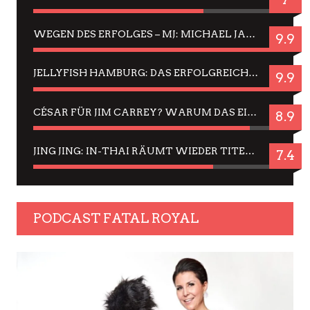
WEGEN DES ERFOLGES – MJ: MICHAEL JACKSON MUSICAL IN EINER MATINEE SEHEN
9.9
JELLYFISH HAMBURG: DAS ERFOLGREICHE SOMMER-MENÜ 2025 IN GEFÜHLEN UND BILDERN
9.9
CÉSAR FÜR JIM CARREY? WARUM DAS EINER DER NERVIGSTEN ACTORS IST UND BLEIBT
8.9
JING JING: IN-THAI RÄUMT WIEDER TITEL AB – EIN ZWEI-STUNDEN-ERLEBNISBERICHT
7.4
PODCAST FATAL ROYAL