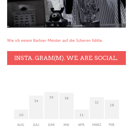
Wie ich einem Barbier-Meister auf die Scheren fühlte.
INSTA. GRAM(M). WE. ARE. SOCIAL.
39
38
34
32
28
10
11
AUG.
JULI
JUNI
MAI
APR.
MÄRZ
FEB.