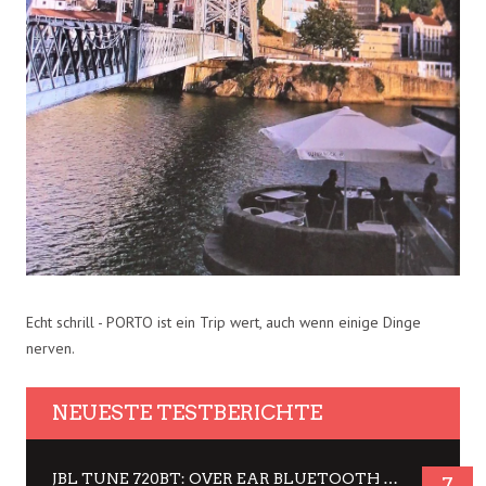
Echt schrill - PORTO ist ein Trip wert, auch wenn einige Dinge
nerven.
NEUESTE TESTBERICHTE
JBL TUNE 720BT: OVER EAR BLUETOOTH KOPFHÖRER UM DIE 50,-€ IM DAUER-TEST
7