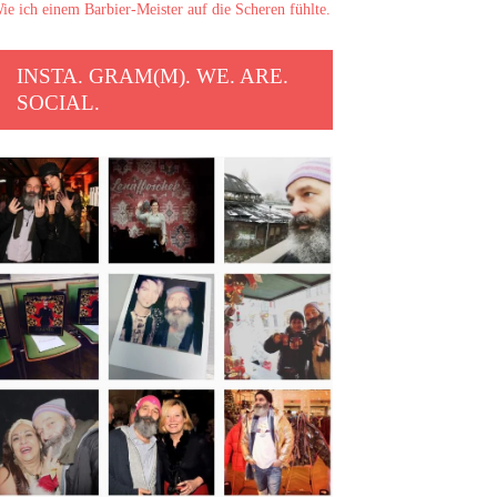
ie ich einem Barbier-Meister auf die Scheren fühlte.
INSTA. GRAM(M). WE. ARE.
SOCIAL.