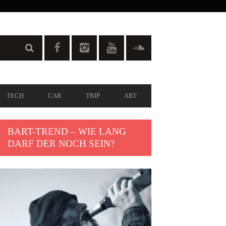
TECH
CAR
TRIP
ART
BART-TREND – WIE LANG
DARF DER NOCH SEIN?