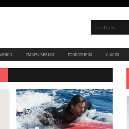
ASHION
#MBFW-BERLIN
FOOD/DRINKS
GAMES
N