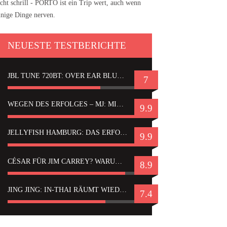
cht schrill - PORTO ist ein Trip wert, auch wenn
inige Dinge nerven.
NEUESTE TESTBERICHTE
JBL TUNE 720BT: OVER EAR BLUETOOTH KOPFHÖRER UM DIE 50,-€ IM DAUER-TEST
7
WEGEN DES ERFOLGES – MJ: MICHAEL JACKSON MUSICAL IN EINER MATINEE SEHEN
9.9
JELLYFISH HAMBURG: DAS ERFOLGREICHE SOMMER-MENÜ 2025 IN GEFÜHLEN UND BILDERN
9.9
CÉSAR FÜR JIM CARREY? WARUM DAS EINER DER NERVIGSTEN ACTORS IST UND BLEIBT
8.9
JING JING: IN-THAI RÄUMT WIEDER TITEL AB – EIN ZWEI-STUNDEN-ERLEBNISBERICHT
7.4