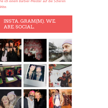
ie ich einem Barbier-Meister auf die Scheren
ühlte.
INSTA. GRAM(M). WE.
ARE. SOCIAL.