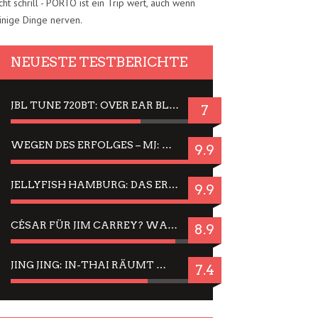
cht schrill - PORTO ist ein Trip wert, auch wenn
inige Dinge nerven.
NEUESTE TESTBERICHTE
JBL TUNE 720BT: OVER EAR BLUETOOTH KOPFHÖRER UM DIE 50,-€ IM DAUER-TEST
7
WEGEN DES ERFOLGES – MJ: MICHAEL JACKSON MUSICAL IN EINER MATINEE SEHEN
9.9
JELLYFISH HAMBURG: DAS ERFOLGREICHE SOMMER-MENÜ 2025 IN GEFÜHLEN UND BILDERN
9.9
CÉSAR FÜR JIM CARREY? WARUM DAS EINER DER NERVIGSTEN ACTORS IST UND BLEIBT
8.9
JING JING: IN-THAI RÄUMT WIEDER TITEL AB – EIN ZWEI-STUNDEN-ERLEBNISBERICHT
7.4