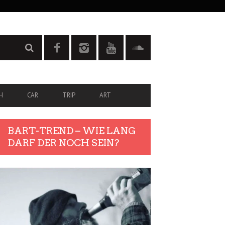
H
CAR
TRIP
ART
BART-TREND – WIE LANG
DARF DER NOCH SEIN?