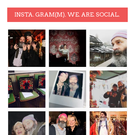
INSTA. GRAM(M). WE. ARE. SOCIAL.