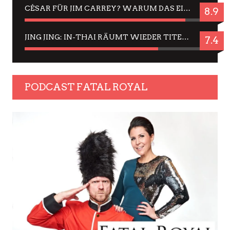
CÉSAR FÜR JIM CARREY? WARUM DAS EINER DER NERVIGSTEN ACTORS IST UND BLEIBT
8.9
JING JING: IN-THAI RÄUMT WIEDER TITEL AB – EIN ZWEI-STUNDEN-ERLEBNISBERICHT
7.4
PODCAST FATAL ROYAL