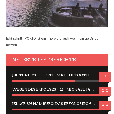
Echt schrill - PORTO ist ein Trip wert, auch wenn einige Dinge
nerven.
NEUESTE TESTBERICHTE
JBL TUNE 720BT: OVER EAR BLUETOOTH KOPFHÖRER UM DIE 50,-€ IM DAUER-TEST
7
WEGEN DES ERFOLGES – MJ: MICHAEL JACKSON MUSICAL IN EINER MATINEE SEHEN
9.9
JELLYFISH HAMBURG: DAS ERFOLGREICHE SOMMER-MENÜ 2025 IN GEFÜHLEN UND BILDERN
9.9