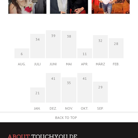
39
38
34
32
28
6
11
AUG.
JULI
JUNI
MAI
APR.
MÄRZ
FEB.
41
41
35
29
21
JAN.
DEZ.
NOV.
OKT.
SEP.
BACK TO TOP
ABOUT
TOUCHYOU.DE