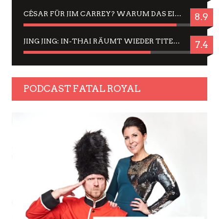
CÉSAR FÜR JIM CARREY? WARUM DAS EINER DER NERVIGSTEN ACTORS IST UND BLEIBT
8.9
JING JING: IN-THAI RÄUMT WIEDER TITEL AB – EIN ZWEI-STUNDEN-ERLEBNISBERICHT
7.4
PODCAST FATAL ROYAL