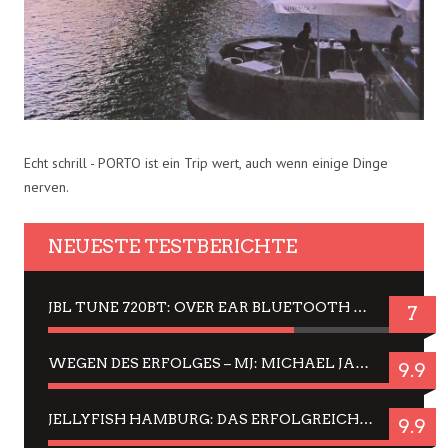
Echt schrill - PORTO ist ein Trip wert, auch wenn einige Dinge
nerven.
NEUESTE TESTBERICHTE
JBL TUNE 720BT: OVER EAR BLUETOOTH KOPFHÖRER UM DIE 50,-€ IM DAUER-TEST
7
WEGEN DES ERFOLGES – MJ: MICHAEL JACKSON MUSICAL IN EINER MATINEE SEHEN
9.9
JELLYFISH HAMBURG: DAS ERFOLGREICHE SOMMER-MENÜ 2025 IN GEFÜHLEN UND BILDERN
9.9