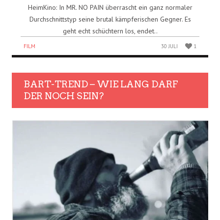
HeimKino: In MR. NO PAIN überrascht ein ganz normaler
Durchschnittstyp seine brutal kämpferischen Gegner. Es
geht echt schüchtern los, endet..
FILM
30 JULI
1
BART-TREND – WIE LANG DARF
DER NOCH SEIN?