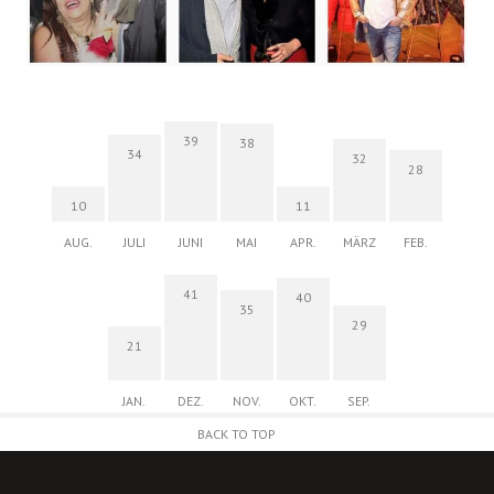
39
38
34
32
28
10
11
AUG.
JULI
JUNI
MAI
APR.
MÄRZ
FEB.
41
40
35
29
21
JAN.
DEZ.
NOV.
OKT.
SEP.
BACK TO TOP