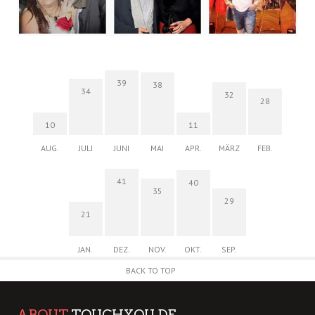
39
38
34
32
28
10
11
AUG.
JULI
JUNI
MAI
APR.
MÄRZ
FEB.
41
40
35
29
21
JAN.
DEZ.
NOV.
OKT.
SEP.
BACK TO TOP
ABOUT
TOUCHYOU.DE