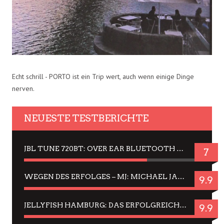
Echt schrill - PORTO ist ein Trip wert, auch wenn einige Dinge
nerven.
NEUESTE TESTBERICHTE
JBL TUNE 720BT: OVER EAR BLUETOOTH KOPFHÖRER UM DIE 50,-€ IM DAUER-TEST
7
WEGEN DES ERFOLGES – MJ: MICHAEL JACKSON MUSICAL IN EINER MATINEE SEHEN
9.9
JELLYFISH HAMBURG: DAS ERFOLGREICHE SOMMER-MENÜ 2025 IN GEFÜHLEN UND BILDERN
9.9