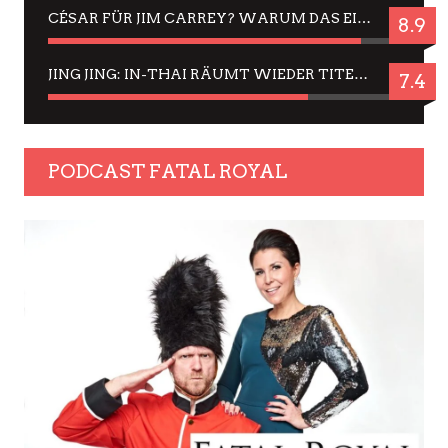
CÉSAR FÜR JIM CARREY? WARUM DAS EINER DER NERVIGSTEN ACTORS IST UND BLEIBT
8.9
JING JING: IN-THAI RÄUMT WIEDER TITEL AB – EIN ZWEI-STUNDEN-ERLEBNISBERICHT
7.4
PODCAST FATAL ROYAL