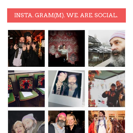
INSTA. GRAM(M). WE. ARE. SOCIAL.