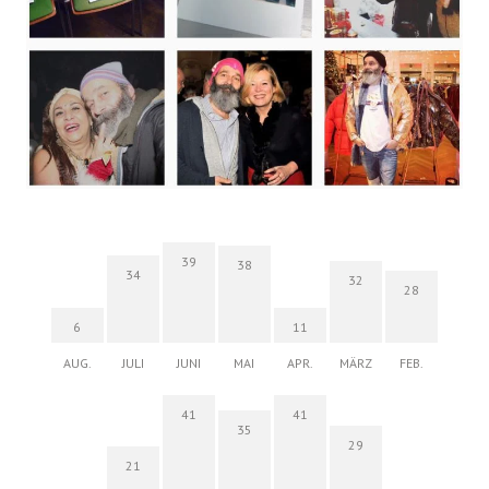
39
38
34
32
28
6
11
AUG.
JULI
JUNI
MAI
APR.
MÄRZ
FEB.
41
41
35
29
21