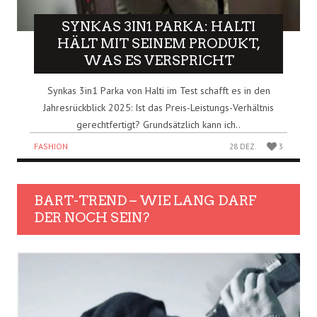
SYNKAS 3IN1 PARKA: HALTI
HÄLT MIT SEINEM PRODUKT,
WAS ES VERSPRICHT
Synkas 3in1 Parka von Halti im Test schafft es in den
Jahresrückblick 2025: Ist das Preis-Leistungs-Verhältnis
gerechtfertigt? Grundsätzlich kann ich..
FASHION
28 DEZ.
3
BART-TREND – WIE LANG DARF
DER NOCH SEIN?