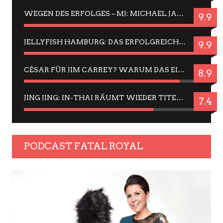
WEGEN DES ERFOLGES – MJ: MICHAEL JACKSON MUSICAL IN EINER MATINEE SEHEN
9.9
JELLYFISH HAMBURG: DAS ERFOLGREICHE SOMMER-MENÜ 2025 IN GEFÜHLEN UND BILDERN
9.9
CÉSAR FÜR JIM CARREY? WARUM DAS EINER DER NERVIGSTEN ACTORS IST UND BLEIBT
8.9
JING JING: IN-THAI RÄUMT WIEDER TITEL AB – EIN ZWEI-STUNDEN-ERLEBNISBERICHT
7.4
PODCAST FATAL ROYAL