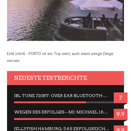
Echt schrill - PORTO ist ein Trip wert, auch wenn einige Dinge
nerven.
NEUESTE TESTBERICHTE
JBL TUNE 720BT: OVER EAR BLUETOOTH KOPFHÖRER UM DIE 50,-€ IM DAUER-TEST
7
WEGEN DES ERFOLGES – MJ: MICHAEL JACKSON MUSICAL IN EINER MATINEE SEHEN
9.9
JELLYFISH HAMBURG: DAS ERFOLGREICHE SOMMER-MENÜ 2025 IN GEFÜHLEN UND BILDERN
9.9