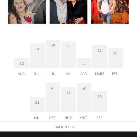
39
38
34
32
28
10
11
AUG.
JULI
JUNI
MAI
APR.
MÄRZ
FEB.
41
40
35
29
21
JAN.
DEZ.
NOV.
OKT.
SEP.
BACK TO TOP