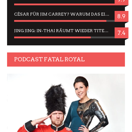
CÉSAR FÜR JIM CARREY? WARUM DAS EINER DER NERVIGSTEN ACTORS IST UND BLEIBT
8.9
JING JING: IN-THAI RÄUMT WIEDER TITEL AB – EIN ZWEI-STUNDEN-ERLEBNISBERICHT
7.4
PODCAST FATAL ROYAL