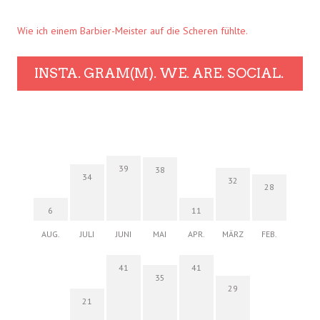
Wie ich einem Barbier-Meister auf die Scheren fühlte.
INSTA. GRAM(M). WE. ARE. SOCIAL.
39
38
34
32
28
6
11
AUG.
JULI
JUNI
MAI
APR.
MÄRZ
FEB.
41
41
35
29
21