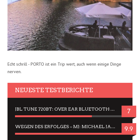
Echt schrill - PORTO ist ein Trip wert, auch wenn einige Dinge
nerven.
NEUESTE TESTBERICHTE
JBL TUNE 720BT: OVER EAR BLUETOOTH KOPFHÖRER UM DIE 50,-€ IM DAUER-TEST
7
WEGEN DES ERFOLGES – MJ: MICHAEL JACKSON MUSICAL IN EINER MATINEE SEHEN
9.9