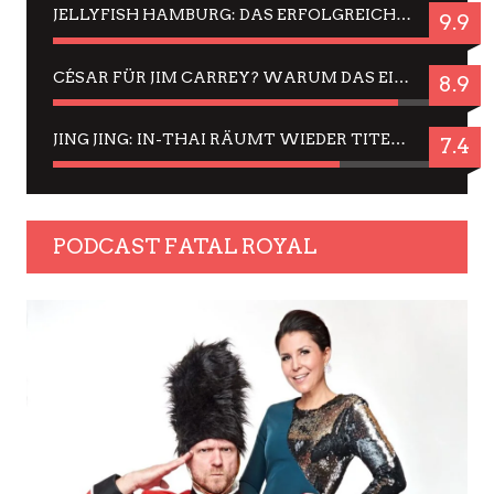
JELLYFISH HAMBURG: DAS ERFOLGREICHE SOMMER-MENÜ 2025 IN GEFÜHLEN UND BILDERN
9.9
CÉSAR FÜR JIM CARREY? WARUM DAS EINER DER NERVIGSTEN ACTORS IST UND BLEIBT
8.9
JING JING: IN-THAI RÄUMT WIEDER TITEL AB – EIN ZWEI-STUNDEN-ERLEBNISBERICHT
7.4
PODCAST FATAL ROYAL